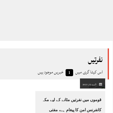
نفرتیں
اس کیٹا گری میں
خبریں موجود ہیں
1
اگست 12, 2023
قوموں میں نفرتیں مٹانے کے لیے مکہ
کانفرنس امن کا پیغام ہے، مفتی