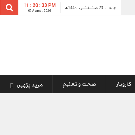
11 : 20 : 33 PM
جمعہ،
23
صــَــفــَــر،
1448ھ
07 August, 2026
کاروبار
صحت و تعلیم
مزید پڑھیں