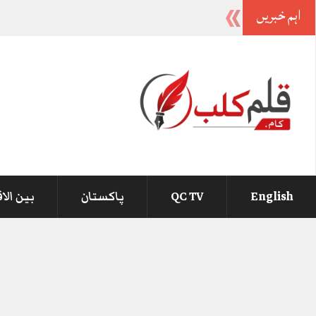
اہم خبریں
وزی
_
English
QC TV
پاکستان
بین الا