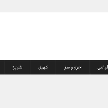
قوامی
جرم و سزا
کھیل
شوبز