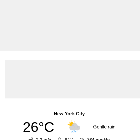
New York City
26°C
Gentle rain
2.2 m/s
84%
764
mmHg