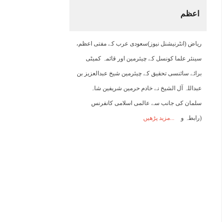
اعظم
08:00
09:00
10:00
11:00
12:00
13:00
14:00
1
ریاض (انٹرنیشنل نیوز)سعودی عرب کے مفتی اعظم،
25°C
27°C
28°C
29°C
30°C
31°C
32°C
3
سینئر علما کونسل کے چیئرمین اور قائمہ کمیٹی
برائے سائنسی تحقیق کے چیئرمین شیخ عبدالعزیز بن
عبداللہ آل الشیخ نے خادم حرمین شریفین شاہ
سلمان کی جانب سے عالمی اسلامی کانفرنس
(رابطہ و
مزید پڑھیں