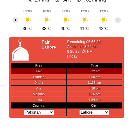
09:00
10:00
11:00
12:00
13:00
14:00
‹
›
36°C
38°C
40°C
41°C
42°C
43°C