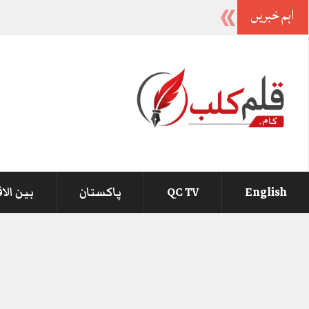
اہم خبریں
-
English
QC TV
پاکستان
بین الا