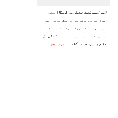
22:00
23:00
00:00
01:00
02:00
03:00
04:00
0
لاہور(ہیلتھ ڈیسک)مچھلی میں اومیگا 3 فیٹی
ایسڈز موجود ہوتے ہیں جو چکنائی کی ایسی
40°C
39°C
38°C
37°C
36°C
36°C
35°C
3
قسم ہے جو جسمانی ورم میں کمی لاتی ہے اور
امراض قلب کا خطرہ کم ہوتا ہے، 2016 کی ایک
تحقیق میں دریافت کیا گیا کہ
مزید پڑھیں