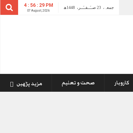
4 : 56 : 29 PM
جمعہ،
23
صــَــفــَــر،
1448ھ
07 August, 2026
کاروبار
صحت و تعلیم
مزید پڑھیں