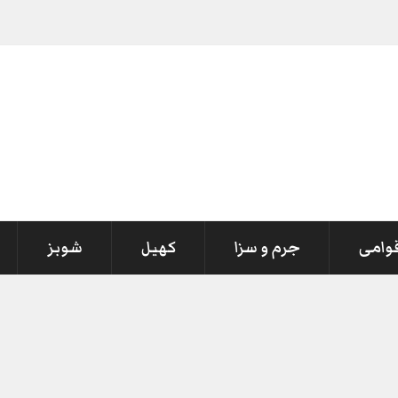
قوامی
جرم و سزا
کھیل
شوبز