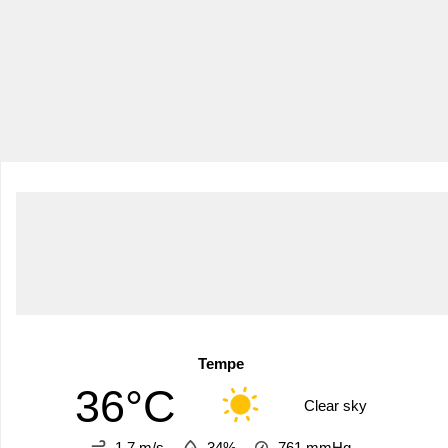
Tempe
36°C
Clear sky
1.7 m/s
34%
761
mmHg