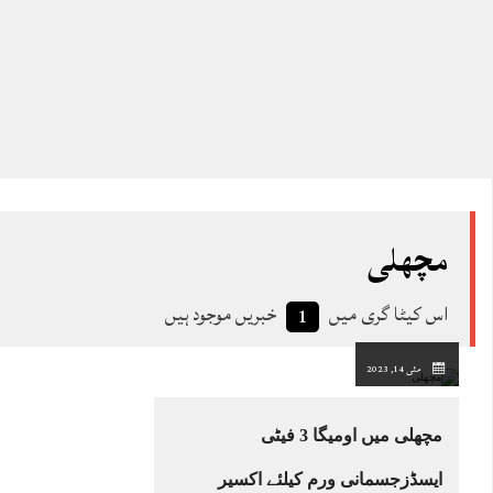
مچھلی
اس کیٹا گری میں
خبریں موجود ہیں
1
مئی 14, 2023
مچھلی میں اومیگا 3 فیٹی
ایسڈزجسمانی ورم کیلئے اکسیر