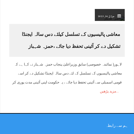
جولائ 16, 2023
معاشی پالیسیوں کے تسلسل کیلئے دس سالہ ایجنڈا
تشکیل دے کر آئینی تحفظ دیا جائے ،حمزہ شہباز
لاہور( نمائندہ خصوصی) سابق وزیراعلیٰ پنجاب حمزہ شہباز نے کہا ہے کہ
معاشی پالیسیوں کے تسلسل کے لئے دس سالہ ایجنڈا تشکیل دے کر اسے
قومی اسمبلی سے آئینی تحفظ دیا جائے ، یہ حکومت اپنی آئینی مدت پوری کر
مزید پڑھیں
ہم سے رابطہ