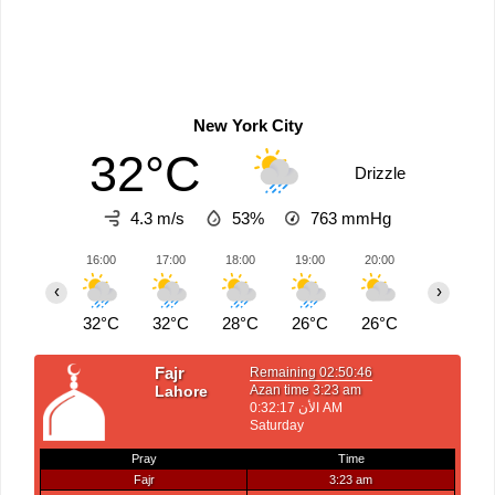
New York City
32°C
Drizzle
4.3 m/s
53%
763
mmHg
16:00
17:00
18:00
19:00
20:00
21:00
‹
›
32°C
32°C
28°C
26°C
26°C
26°C