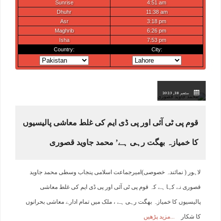
ستمبر 18, 2023
قوم پی ٹی آئی اور پی ڈی ایم کی غلط معاشی پالیسیوں
کا خمیازہ بھگت رہی ہے’ محمد جاوید قصوری
لاہور ( نمائندہ خصوصی)امیرجماعت اسلامی پنجاب وسطی محمد جاوید
قصوری نے کہا ہے کہ قوم پی ٹی آئی اور پی ڈی ایم کی غلط معاشی
پالیسیوں کا خمیازہ بھگت رہی ہے ، ملک میں تمام ادارے معاشی بحرانوں
کا شکار
مزید پڑھیں