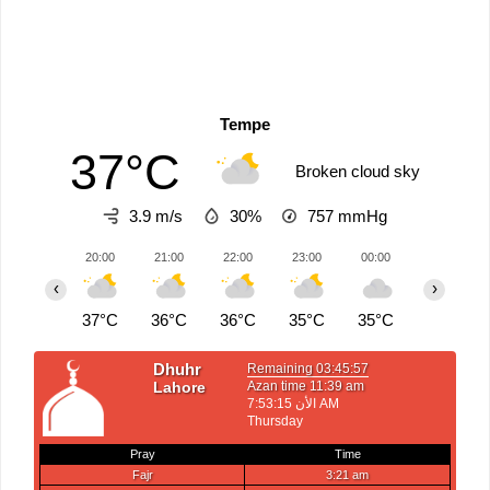
Tempe
37°C
Broken cloud sky
3.9 m/s
30%
757
mmHg
20:00
21:00
22:00
23:00
00:00
01:00
‹
›
37°C
36°C
36°C
35°C
35°C
34°C