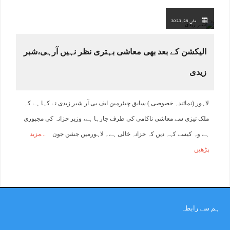
مئی 28, 2023
الیکشن کے بعد بھی معاشی بہتری نظر نہیں آرہی،شبر
زیدی
لاہور (نمائندہ خصوصی ) سابق چیئرمین ایف بی آر شبر زیدی نے کہا ہے کہ
ملک تیزی سے معاشی ناکامی کی طرف جارہا ہے، وزیر خزانہ کی مجبوری
ہے وہ کیسے کہہ دیں کہ خزانہ خالی ہے۔ لاہورمیں جشن جون
مزید
پڑھیں
ہم سے رابطہ