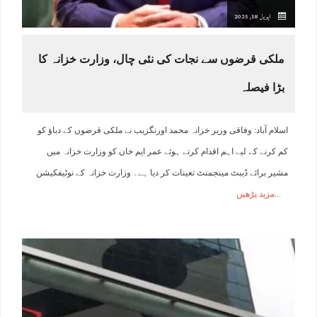
اپریل 18, 2025
ملکی قرضوں سے نجات کی نئی چال، وزارت خزانہ کا
بڑا فیصلہ
اسلام آباد: وفاقی وزیر خزانہ محمد اورنگزیب نے ملکی قرضوں کے دباؤ کو
کم کرنے کے لیے اہم اقدام کرتے ہوئے عمر ایم خان کو وزارت خزانہ میں
مشیر برائے ڈیبٹ مینجمنٹ تعینات کر دیا ہے۔ وزارت خزانہ کے نوٹیفکیشن
مزید پڑھیں