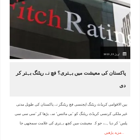
اپریل 15, 2025
پاکستان کی معیشت میں بہتری؟ فچ نے ریٹنگ بہتر کر
دی
بین الاقوامی کریڈٹ ریٹنگ ایجنسی فچ ریٹنگز نے پاکستان کی طویل مدتی
غیر ملکی کرنسی کریڈٹ ریٹنگ کو ’بی مائنس‘ سے بڑھا کر ’سی سی سی
پلس‘ کر دیا ہے، جو کہ معیشت میں کچھ بہتری کی علامت سمجھی جا
مزید پڑھیں