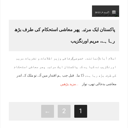
اگست 5, 2023
پاکستان ایک مرتبہ پھر معاشی استحکام کی طرف بڑھ
رہا ہے، مریم اورنگزیب
اسلام آباد(نمائندہ خصوصی)وفاقی وزیر اطلاعات و نشریات مریم
اورنگزیب نے کہا ہے کہ پاکستان ایک مرتبہ پھر معاشی استحکام
کی طرف بڑھ رہا ہے، 15 ماہ قبل جب ہم اقتدار میں آئے تو ملک کے اندر
معاشی بدحالی تھی، نواز
مزید پڑھیں
←
2
1