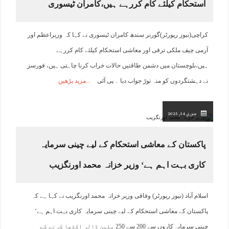
استحکام کیلئے کام کررہے ہیں،کامران ٹیسوری
کراچی(نیوز رپورٹر)گورنر سندھ کامران ٹیسوری نے کہا کہ وزیراعظم اور
آرمی چیف ملکی ترقی اور معاشی استحکام کیلئے کام کررہے
ہیں،بلوچستان میں دشمن طاقتیں حالات خراب کرنا چاہتی ہیں، فورسز
نے دہشتگردوں کو منہ توڑ جواب دیا ۔ پی آئی
مزید پڑھیں
جنوري 14, 2025
پاکستان کے معاشی استحکام کے لیے چینی سرمایہ
کاری بہت اہم ہے‘ وزیر خزانہ محمد اورنگزیب
اسلام آباد (نیوز رپورٹر) وفاقی وزیر خزانہ محمد اورنگزیب نے کہا ہے کہ
پاکستان کے معاشی استحکام کے لیے چینی سرمایہ کاری بہت اہم ہے‘
چینی سرمایہ کاروں سے 200 سے 250 ملین ڈالر اکٹھا کرنے کے