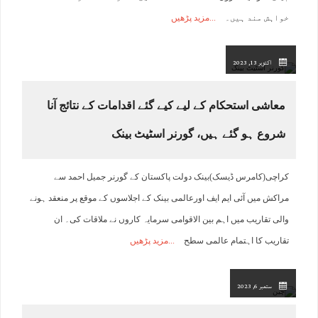
خواہش مند ہیں۔
مزید پڑھیں
اکتوبر 13, 2023
معاشی استحکام کے لیے کیے گئے اقدامات کے نتائج آنا
شروع ہو گئے ہیں، گورنر اسٹیٹ بینک
کراچی(کامرس ڈیسک)بینک دولت پاکستان کے گورنر جمیل احمد سے
مراکش میں آئی ایم ایف اورعالمی بینک کے اجلاسوں کے موقع پر منعقد ہونے
والی تقاریب میں اہم بین الاقوامی سرمایہ کاروں نے ملاقات کی۔ ان
تقاریب کا اہتمام عالمی سطح
مزید پڑھیں
ستمبر 6, 2023