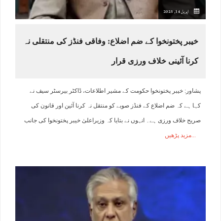
اپریل 14, 2025
خیبر پختونخوا کے ضم اضلاع: وفاقی فنڈز کی منتقلی نہ
کرنا آئینی خلاف ورزی قرار​
پشاور: خیبر پختونخوا حکومت کے مشیر اطلاعات، ڈاکٹر بیرسٹر سیف نے
کہا ہے کہ ضم اضلاع کے فنڈز صوبے کو منتقل نہ کرنا آئین اور قانون کی
صریح خلاف ورزی ہے۔ انہوں نے بتایا کہ وزیراعلیٰ خیبر پختونخوا کی جانب
مزید پڑھیں