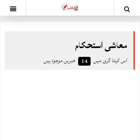
معاشی استحکام
اس کیٹا گری میں
خبریں موجود ہیں
14