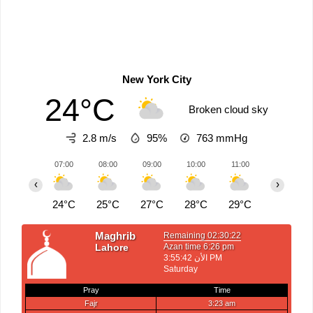
New York City
24°C
Broken cloud sky
2.8 m/s
95%
763
mmHg
07:00
08:00
09:00
10:00
11:00
12:00
‹
›
24°C
25°C
27°C
28°C
29°C
30°C