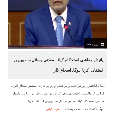
اپریل 8, 2025
پائیدار معاشی استحکام کیلئے معدنی وسائل سے بھرپور
استفادہ کرنا ہوگا، اسحاق ڈار
اسلام آباد(نیوز رپورٹر )نائب وزیراعظم اور وزیر خارجہ سینیٹر اسحاق ڈار نے
کہا ہے کہ پاکستان اقتصادی ترقی کے نئے دور میں داخل ہو رہا ہے، پائیدار
معاشی استحکام کیلئے معدنی وسائل سے بھرپور استفادہ کرنا
ہوگا،پاکستان کے معدنی وسائل
مزید پڑھیں