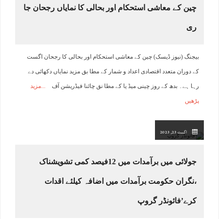
چین کے معاشی استحکام اور بحالی کا نمایاں رجحان جا
ری
بیجنگ (نیوز ڈیسک) چین کے معاشی استحکام اور بحالی کا رجحان اگست
کے دوران متعدد اقتصادی اعداد و شمار کے مطا بق مزید نمایاں دکھائی دے
رہا ہے۔ بدھ کے روز چینی میڈ یا کے مطا نق چائنا فیڈریشن آف
مزید
پڑھیں
اگست 23, 2023
جولائی میں برآمدات میں 12فیصد کمی تشویشناک
،نگران حکومت برآمدات میں اضافہ کیلئے اقدات
کرے’فائونڈر گروپ