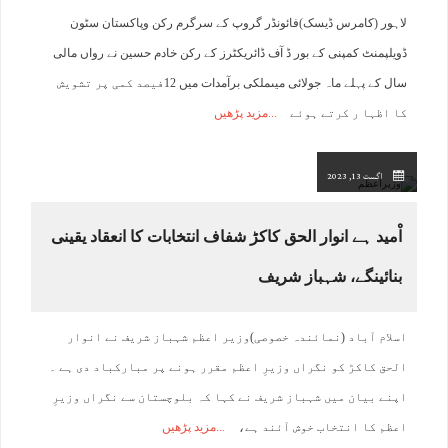
لاہور (کامرس ڈیسک)فائونڈر گروپ کے سرگرم رکن وپاکستان سٹون
ڈویلپمنٹ کمپنی کے بور ڈ آف ڈائریکٹرز کے رکن خادم حسین نے رواں مالی
سال کے پہلے ماہ جولائی میںملکی برآمدات میں 12فیصد کمی پر تشویش
کا اظہا ر کرتے ہوئے
مزید پڑھیں
اگست 13, 2023
اْمید ہے انوار الحق کاکڑ شفاف انتخابات کا انعقاد یقینی
بنائینگے، شہباز شریف
اسلام آباد (نمائندہ خصوصی)وزیر اعظم شہباز شریف نے انوار
الحق کاکڑ کو نگراں وزیرِ اعظم مقرر ہونے پر مبارکباد دی ہے ۔
اپنے بیان میں شہباز شریف نے کہا کہ بلوچستان سے نگراں وزیرِ
اعظم کا انتخاب خوش آئند ہے،
مزید پڑھیں