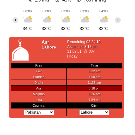
00:00
01:00
02:00
03:00
04:00
05:00
‹
›
34°C
33°C
33°C
32°C
32°C
31°C