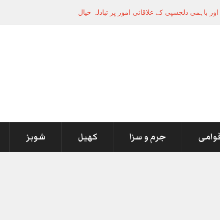
قوامی
جرم و سزا
کھیل
شوبز