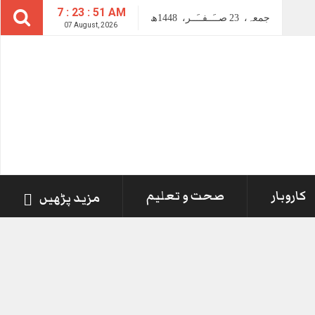
7 : 23 : 52 AM
جمعہ،
23
صــَــفــَــر،
1448ھ
07 August, 2026
کاروبار
صحت و تعلیم
مزید پڑھیں