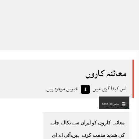
معائنہ کاروں
اس کیٹا گری میں
خبریں موجود ہیں
1
ستمبر 18, 2023
معائنہ کاروں کو ایران سے نکالے جانے
کی شدید مذمت کرتے ہیں،آئی اے ای