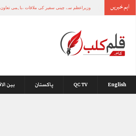
اہم خبریں
-
English
QC TV
پاکستان
بین الا