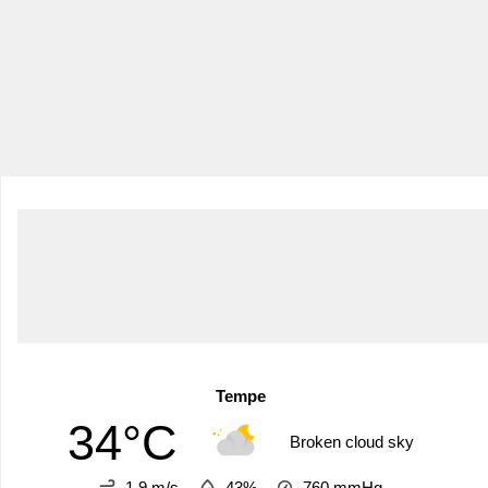
Tempe
34°C
Broken cloud sky
1.9 m/s
43%
760
mmHg