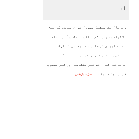
اے
13:00
14:00
15:00
16:00
17:00
18:00
19:00
2
ویانا(انٹرنیشنل نیوز)اقوام متحدہ کی بین
42°C
43°C
44°C
43°C
43°C
42°C
42°C
4
الاقوامی جوہری توانائی ایجنسی آئی اے ای
اے نے ایران کی جانب سے ایجنسی کے ایک
تہائی معائنہ کاروں کو تہران سے نکالے
جانے کے اقدام کو غیر متناسب اور غیر مسبوق
قرار دیتے ہوئے
مزید پڑھیں