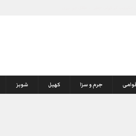
قوامی
جرم و سزا
کھیل
شوبز