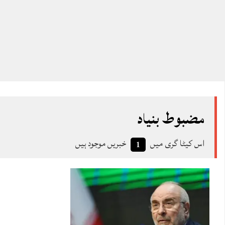
مضبوط بنیاد
اس کیٹا گری میں
خبریں موجود ہیں
1