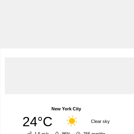
New York City
24°C
Clear sky
1.5 m/s
95%
765
mmHg