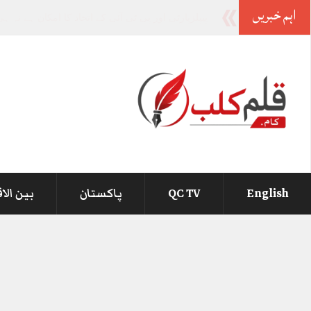
اہم خبریں
-
English
QC TV
پاکستان
بین الا