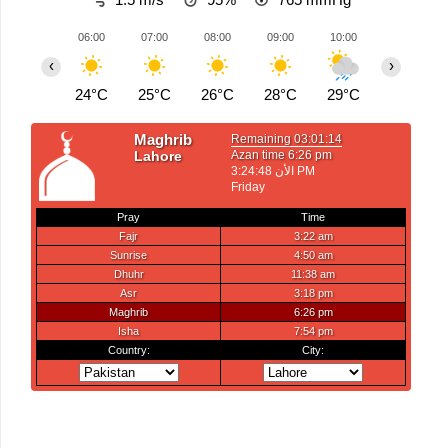
06:00
07:00
08:00
09:00
10:00
11:00
‹
›
24°C
25°C
26°C
28°C
29°C
30°C