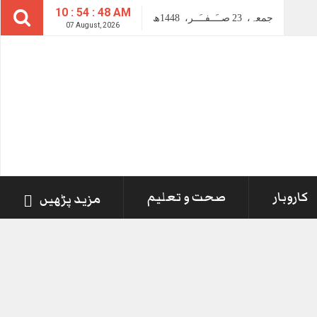
10 : 54 : 48 AM
جمعہ،
23
صــَــفــَــر،
1448ھ
07 August, 2026
کاروبار
صحت و تعلیم
مزید پڑھیں