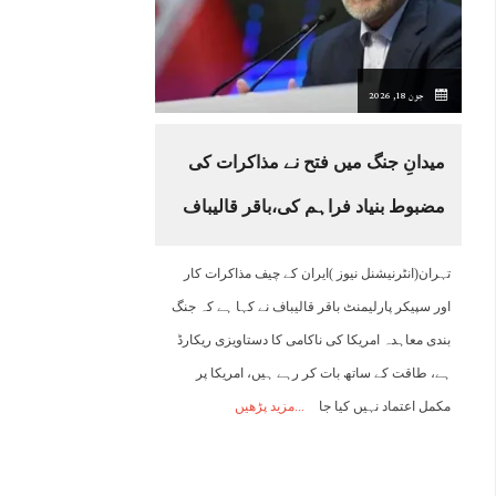
19:00
20:00
21:00
22:00
23:00
00:00
01:00
0
جون 18, 2026
29°C
28°C
27°C
27°C
26°C
26°C
25°C
2
میدانِ جنگ میں فتح نے مذاکرات کی
مضبوط بنیاد فراہم کی،باقر قالیباف
تہران(انٹرنیشنل نیوز )ایران کے چیف مذاکرات کار
اور سپیکر پارلیمنٹ باقر قالیباف نے کہا ہے کہ جنگ
بندی معاہدہ امریکا کی ناکامی کا دستاویزی ریکارڈ
ہے، طاقت کے ساتھ بات کر رہے ہیں، امریکا پر
مکمل اعتماد نہیں کیا جا
مزید پڑھیں