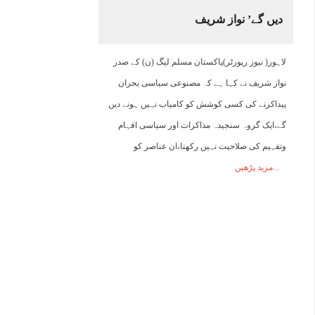
دیں گے’ نواز شریف
14:00
15:00
16:00
17:00
18:00
19:00
20:00
2
لاہور( نیوز رپورٹر)پاکستان مسلم لیگ (ن) کے صدر
32°C
32°C
33°C
33°C
28°C
26°C
25°C
2
نواز شریف نے کہا ہے کہ مصنوعی سیاسی بحران
پیداکرنے کی کسی کوشش کو کامیاب نہیں ہونے دیں
گے،ایک گروہ سنجیدہ مذاکرات اور سیاسی افہام
وتفہیم کی صلاحیت نہیں رکھتا،ان عناصر کو
مزید پڑھیں