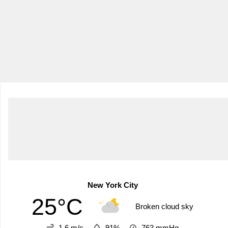
New York City
25°C
Broken cloud sky
1.6 m/s
91%
763
mmHg