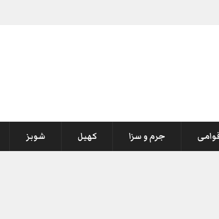
قوامی
جرم و سزا
کھیل
شوبز