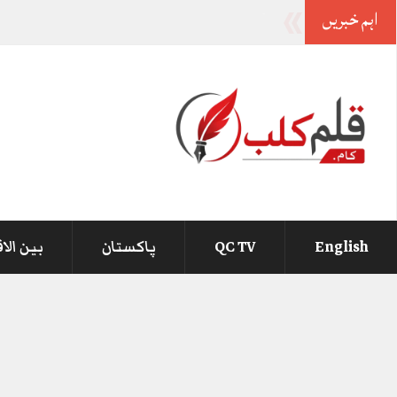
اہم خبریں
-
English
QC TV
پاکستان
بین الا