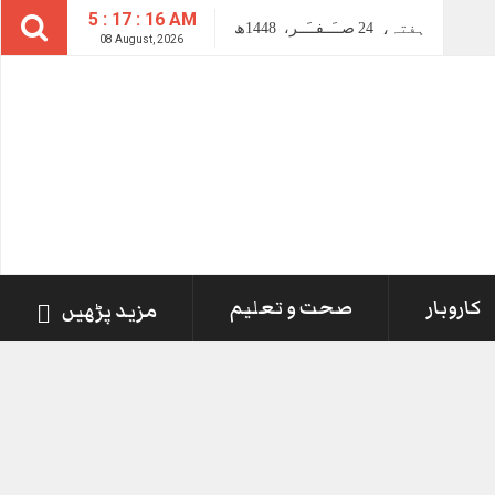
5 : 17 : 17 AM
ہفتہ،
24
صــَــفــَــر،
1448ھ
08 August, 2026
کاروبار
صحت و تعلیم
مزید پڑھیں