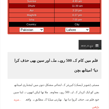
مارچ 11, 2025
فلم میں کام کے 500 روپے ملے اور سین بھی حذف کرا
دیا‘ امیتابھ بچن
ممبئی (شوبز ڈیسک) کیریئر کے ابتدائی مشکل دنوں میں لیجنڈری امیتابھ
بچن کو ایک کردار کے لیے 500 روپے معاوضہ ملا تھا لیکن انھوں نے اپنا سین
خود فلم سے حذف کروا دیا تھا۔ بھارتی میڈیا کے مطابق یہ واقعہ
مزید
پڑھیں