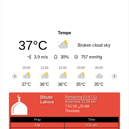
Tempe
37°C
Broken cloud sky
3.9 m/s
30%
757
mmHg
20:00
21:00
22:00
23:00
00:00
01:00
‹
›
37°C
36°C
36°C
35°C
35°C
34°C