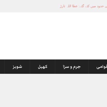
قوامی
جرم و سزا
کھیل
شوبز