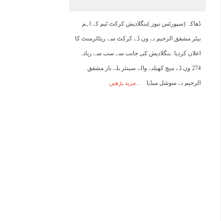
08:00
09:00
10:00
11:00
12:00
13:00
14:00
1
ڈھاکہ (سپورٹس نیوز )بنگلادیش کرکٹ ٹیم کے اہم
بیٹر مشفق الرحیم نے ون ڈے کرکٹ سے ریٹائرمنٹ کا
25°C
27°C
28°C
29°C
30°C
31°C
32°C
3
اعلان کردیا۔بنگلادیش کی جانب سے سب سے زیادہ
274 ون ڈے میچ کھیلنے والے سینئر بلے باز مشفق
الرحیم نے سوشل میڈیا
مزید پڑھیں