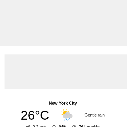
New York City
26°C
Gentle rain
2.2 m/s
84%
764
mmHg