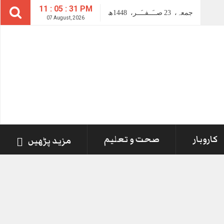
11 : 05 : 31 PM
جمعہ،
23
صــَــفــَــر،
1448ھ
07 August, 2026
کاروبار
صحت و تعلیم
مزید پڑھیں