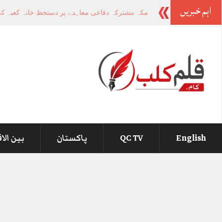
اہم خبریں
-
English
QC TV
پاکستان
بین الا