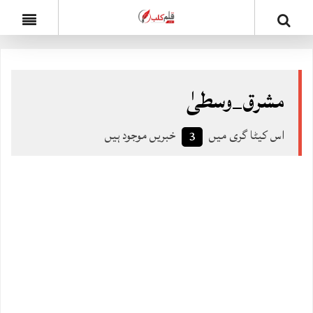
مشرق_وسطیٰ
اس کیٹا گری میں
خبریں موجود ہیں
3