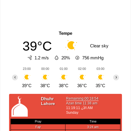
Tempe
39°C
Clear sky
1.2 m/s
20%
756
mmHg
23:00
00:00
01:00
02:00
03:00
04:00
‹
›
39°C
38°C
38°C
36°C
35°C
35°C