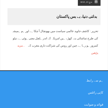
مارچ 15, 2025
بدلتی دنیا، بے بس پاکستان
تحریر : کاشف جاوید عالمی سیاست میں بھونچال آ چکا ہے اور ہم ہمیشہ
کی طرح تماشائی بنے کھڑے ہیں امریکہ کے اندر ہلچل مچی ہوئی ہے نیٹو
کمزور ہو رہا ہے چین اور روس کی شراکت داری مغرب کے
مزید
پڑھیں
ہم سے رابطہ
کاپی رائٹس
قوائد و ضوابت