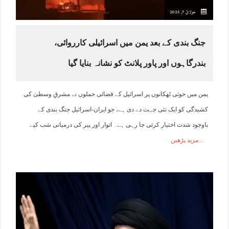
جولائ 7, 2025
جنگ بندی کے بعد یمن میں اسرائیلی کارروائی،
بندرگاہوں اور پاور پلانٹ کو نشانہ بنایا گیا
یمن میں حوثی ٹھکانوں پر اسرائیل کے فضائی حملوں نے مشرقِ وسطیٰ کی
کشیدگی کو ایک نئی جہت دے دی ہے، جو ایران-اسرائیل جنگ بندی کے
باوجود شدت اختیار کرتی جا رہی ہے۔ اتوار اور پیر کی درمیانی شب کیے
مزید پڑھیں