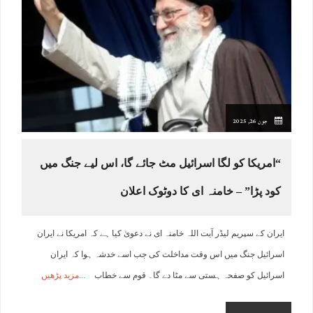
جون 26, 2025
“امریکا کو لگا اسرائیل مٹ جائے گا، اس لیے جنگ میں
کود پڑا” – خامنہ ای کا دوٹوک اعلان
ایران کے سپریم لیڈر آیت اللہ خامنہ ای نے دعویٰ کیا ہے کہ امریکا نے ایران
اسرائیل جنگ میں اس وقت مداخلت کی جب اسے خدشہ ہوا کہ ایران
اسرائیل کو صفحہ ہستی سے مٹا دے گا۔ قوم سے خطاب
مزید پڑھیں