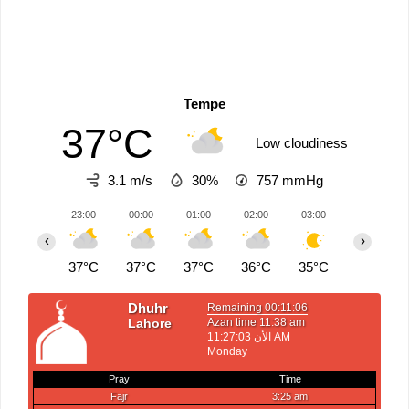
Tempe
37°C
Low cloudiness
3.1 m/s
30%
757
mmHg
23:00
00:00
01:00
02:00
03:00
04:00
‹
›
37°C
37°C
37°C
36°C
35°C
34°C