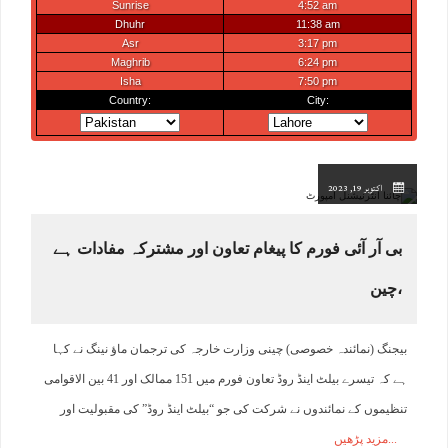
اکتوبر 19, 2023
بی آر آئی فورم کا پیغام تعاون اور مشترکہ مفادات ہے
،چین
بیجنگ (نمائندہ خصوصی) چینی وزارت خارجہ کی ترجمان ماؤ نینگ نے کہا
ہے کہ تیسرے بیلٹ اینڈ روڈ تعاون فورم میں 151 ممالک اور 41 بین الاقوامی
تنظیموں کے نمائندوں نے شرکت کی جو “بیلٹ اینڈ روڈ” کی مقبولیت اور
مزید پڑھیں