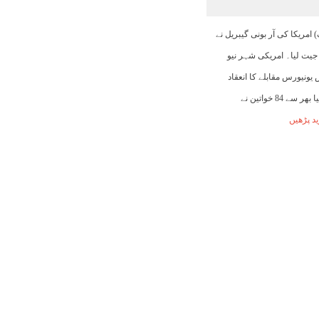
22:00
23:00
00:00
01:00
02:00
03:00
04:00
 امریکا کی آر بونی گیبریل نے
جیت لیا۔ امریکی شہر نیو
27°C
26°C
26°C
26°C
25°C
25°C
25°C
 71 ویں مس یونیورس مقابلے کا انعقاد
ہوا۔ اس مقابلے میں دنیا بھر سے 84 خواتین نے
د پڑھیں