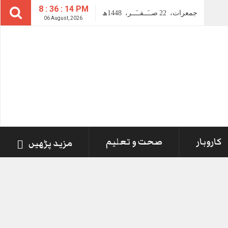
8 : 36 : 14 PM
جمعرات،
22
صــَــفــَــر،
1448ھ
06 August, 2026
کاروبار
صحت و تعلیم
مزید پڑھیں