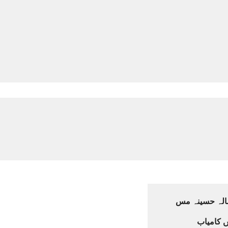
کہ کی 28 سالہ حسینہ مس
ں کامیاب