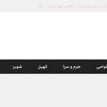
قوامی
جرم و سزا
کھیل
شوبز