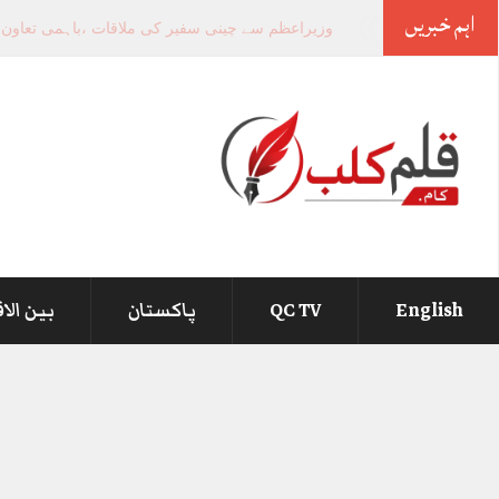
اہم خبریں
-
English
QC TV
پاکستان
بین الا