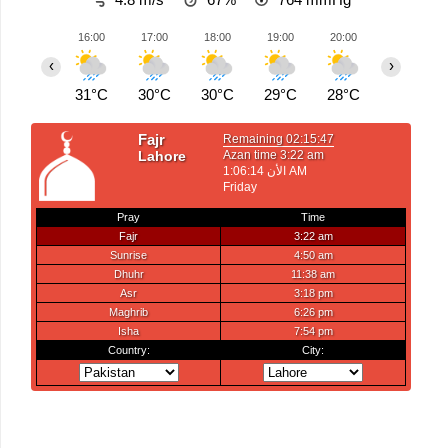
16:00
17:00
18:00
19:00
20:00
21:00
‹
›
31°C
30°C
30°C
29°C
28°C
27°C