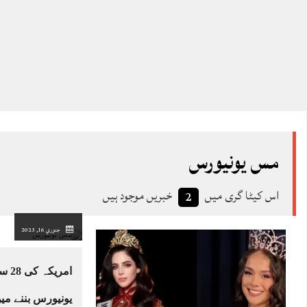
مس یونیورس
اس کیٹا گری میں
خبریں موجود ہیں
2
جنوري 16, 2023
امری
یونیورس بننے می