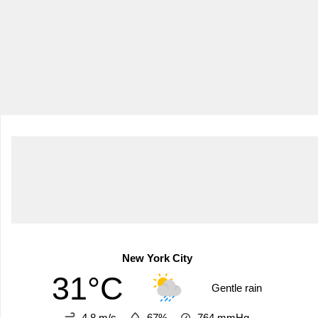
New York City
31°C
Gentle rain
4.8 m/s
67%
764
mmHg