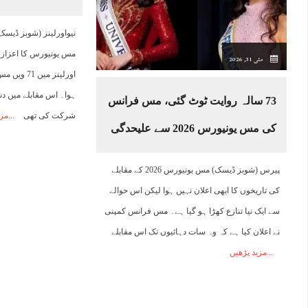
05:00
06:00
07:00
08:00
09:00
10:00
11:00
1
نیواورلینز (شوبز ڈیسک)
مس یونیورس کا اعزاز 
مئی 31, 2026
24°C
24°C
24°C
26°C
27°C
29°C
30°C
3
اورلینز میں
73 سالہ روایت ٹوٹ گئی، مس فرانس
شرکت کی تھی
مزی
کی مس یونیورس 2026 سے علیحدگی
پیرس (شوبز ڈیسک) مس یونیورس 2026 کے مقابلے
کی تاریخوں کا ابھی اعلان نہیں ہوا لیکن اس حوالے
سے ایک نیا تنازع کھڑا ہو گیا ہے۔ مس فرانس کمپنی
نے اعلان کیا ہے کہ وہ سات دہائیوں تک اس مقابلے
مزید پڑھیں