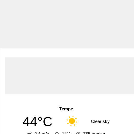
Tempe
44°C
Clear sky
3.4 m/s
14%
755
mmHg