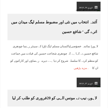
فروری 19, 2023
آئندہ انتخاب میں نئی اور مضبوط مسلم لیگ میدان میں
اترے گی ‘ شافع حسین
لاہور( نمائندہ خصؤصی)پاکستان مسلم لیگ (ق) کے سینئر رہنما چودھری
شافع حسین نے کہا ہے کہ چودھری شجاعت حسین کی قیادت میں جماعت
کو منظم کرنے کا سلسلہ شروع کر دیا ہے ، دیرینہ رہنماﺅں اور کارکنوں کو
ان کا
مزید پڑھیں
فروری 17, 2023
لاہور، نیب نے مونس الہی کو 20فروری کو طلب کر لیا