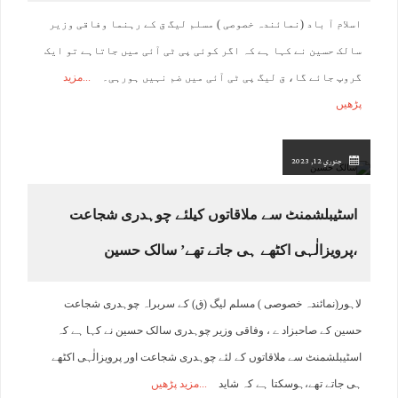
اسلام آ باد (نمائندہ ‌خصوصی ) مسلم لیگ ق کے رہنما وفاقی وزیر
سالک حسین نے کہا ہے کہ اگر کوئی پی ٹی آئی میں جاتاہے تو ایک
گروپ جائے گا، ق لیگ پی ٹی آئی میں ضم نہیں ہورہی۔
مزید
پڑھیں
جنوري 12, 2023
اسٹیبلشمنٹ سے ملاقاتوں کیلئے چوہدری شجاعت
،پرویزالٰہی اکٹھے ہی جاتے تھے’ سالک حسین
لاہور(نمائندہ خصوصی ) مسلم لیگ (ق) کے سربراہ چوہدری شجاعت
حسین کے صاحبزاد ے ، وفاقی وزیر چوہدری سالک حسین نے کہا ہے کہ
اسٹیبلشمنٹ سے ملاقاتوں کے لئے چوہدری شجاعت اور پرویزالٰہی اکٹھے
ہی جاتے تھے،ہوسکتا ہے کہ شاید
مزید پڑھیں