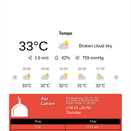
Tempe
33°C
Broken cloud sky
2.6 m/s
42%
759
mmHg
03:00
04:00
05:00
06:00
07:00
08:00
‹
›
33°C
32°C
32°C
31°C
32°C
33°C