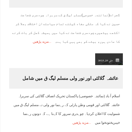
گجرات(نمائندہ خصوصی)مسلم لیگ ق کے سربراہ چودھری شجاعت
حسین نے کہا کہ ملکی مفاد کیلئے تمام سیاستدان اختلاف بھلا کر
اکٹھے بیٹھیں،چودھری شجاعت نے کہا میں ہمیشہ کھل کر بات کرنے
کا عادی ہوں، بیٹے کو بھی یہی کہا ہے،
مزید پڑھیں
مئی 25, 2023
عائشہ گلالئی اور نور ولی مسلم لیگ ق میں شامل
اسلام آ باد (نمائندہ خصوصی) پاکستان تحریک انصاف گلالئی کی سربراہ
عائشہ گلالئی اور قومی وطن پارٹی کے رہنما نور ولی نے مسلم لیگ ق میں
شمولیت کا اعلان کردیا۔ چوہدری سرور کا کہنا ہے کہ دونوں رہنما
خیبرپختونخوا میں
مزید پڑھیں