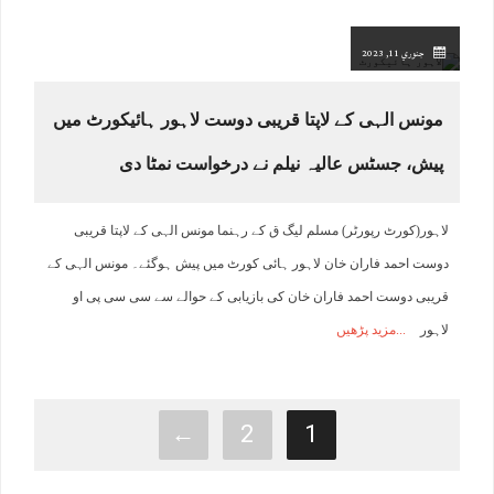
جنوري 11, 2023
مونس الہی کے لاپتا قریبی دوست لاہور ہائیکورٹ میں
پیش، جسٹس عالیہ نیلم نے درخواست نمٹا دی
لاہور(کورٹ رپورٹر) مسلم لیگ ق کے رہنما مونس الہی کے لاپتا قریبی
دوست احمد فاران خان لاہور ہائی کورٹ میں پیش ہوگئے۔ مونس الہی کے
قریبی دوست احمد فاران خان کی بازیابی کے حوالے سے سی سی پی او
لاہور
مزید پڑھیں
←
2
1