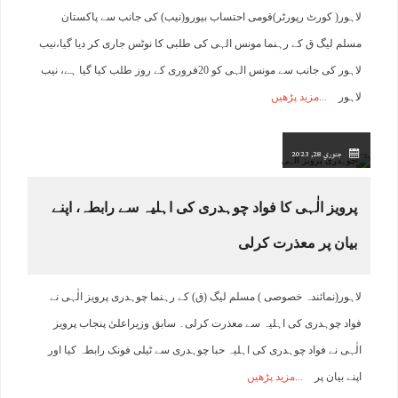
لاہور( کورٹ رپورٹر)قومی احتساب بیورو(نیب) کی جانب سے پاکستان
مسلم لیگ ق کے رہنما مونس الہی کی طلبی کا نوٹس جاری کر دیا گیا،نیب
لاہور کی جانب سے مونس الہی کو 20فروری کے روز طلب کیا گیا ہے، نیب
لاہور
مزید پڑھیں
جنوري 28, 2023
پرویز الٰہی کا فواد چوہدری کی اہلیہ سے رابطہ، اپنے
بیان پر معذرت کرلی
لاہور(نمائندہ خصوصی ) مسلم لیگ (ق) کے رہنما چوہدری پرویز الٰہی نے
فواد چوہدری کی اہلیہ سے معذرت کرلی۔ سابق وزیراعلیٰ پنجاب پرویز
الٰہی نے فواد چوہدری کی اہلیہ حبا چوہدری سے ٹیلی فونک رابطہ کیا اور
اپنے بیان پر
مزید پڑھیں