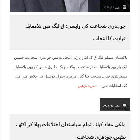
اپریل 12, 2025
چوہدری شجاعت کی واپسی: ق لیگ میں بلامقابلہ
قیادت کا انتخاب
پاکستان مسلم لیگ ق کے انٹرا پارٹی انتخابات میں چوہدری شجاعت حسین
ایک بار پھر بلامقابلہ صدر منتخب ہوگئے، جبکہ طارق حسن کو بھی بلامقابلہ
سیکریٹری جنرل منتخب کیا گیا۔ مرکزی جنرل کونسل کے اجلاس میں کیے
گئے انتخابات میں
مزید پڑھیں
ستمبر 25, 2023
ملکی مفاد کیلئے تمام سیاستدان اختلافات بھلا کر اکٹھے
بیٹھیں،چودھری شجاعت