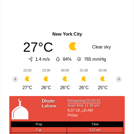
New York City
27°C
Clear sky
1.4 m/s
84%
765
mmHg
22:00
23:00
00:00
01:00
02:00
03:00
‹
›
27°C
26°C
26°C
26°C
25°C
25°C