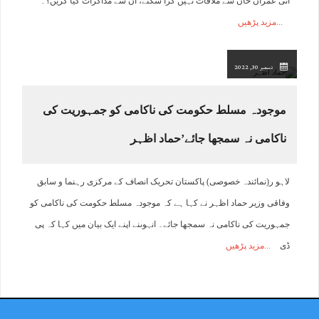
آئی عمران خان سے ملاقات نہیں کرا سکتے، ان سے مذاکرات کیا کریں؟۔
مزید پڑھیں
دسمبر 30, 2022
موجودہ مسلط حکومت کی ناکامی کو جمہوریت کی
ناکامی نہ سمجھا جائے’حماد اظہر
لاہو ر(نمائندہ خصوصی) پاکستان تحریک انصاف کے مرکزی رہنما و سابق
وفاقی وزیر حماد اظہر نے کہا ہے کہ موجودہ مسلط حکومت کی ناکامی کو
جمہوریت کی ناکامی نہ سمجھا جائے۔ انہوںنے اپنے ایک بیان میں کہا کہ پی
ڈی
مزید پڑھیں