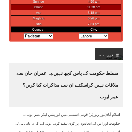
فروری 2, 2025
مسلط حکومت کے پاس کچھ نہیں،یہ عمران خان سے
ملاقات نہیں کراسکتے، ان سے مذاکرات کیا کریں؟
عمر ایوب
اسلام آباد(نیوز رپورٹر) قومی اسمبلی میں اپوزیشن لیڈر عمر ایوب نے
حکومت اور اس کے اتحادیوں پر کڑی تنقید کرتے ہوئے کہا کہ یہ بانی پی ٹی