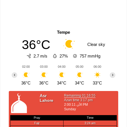
Tempe
36°C
Clear sky
2.7 m/s
27%
757
mmHg
02:00
03:00
04:00
05:00
06:00
07:00
‹
›
36°C
36°C
34°C
34°C
33°C
34°C