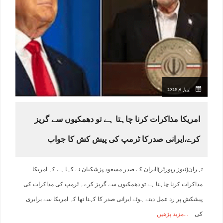
اپریل 6, 2025
امریکا مذاکرات کرنا چاہتا ہے تو دھمکیوں سے گریز
کرے،ایرانی صدرکا ٹرمپ کی پیش کش کا جواب
تہران(نیوز رپورٹر)اایران کے صدر مسعود پزشکیان نے کہا ہے کہ امریکا
مذاکرات کرنا چاہتا ہے تو دھمکیوں سے گریز کرے۔ ٹرمپ کی مذاکرات کی
پیشکش پر رد عمل دیتے ہوئے ایرانی صدر کا کہنا تھا کہ امریکا سے برابری
کی
مزید پڑھیں