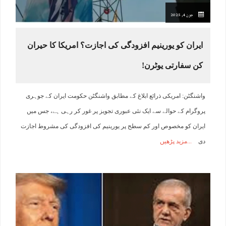
جون 4, 2025
ایران کو یورینیم افزودگی کی اجازت؟ امریکا کا حیران
کن سفارتی یوٹرن!
واشنگٹن: امریکی ذرائع ابلاغ کے مطابق واشنگٹن حکومت ایران کے جوہری
پروگرام کے حوالے سے ایک نئی عبوری تجویز پر غور کر رہی ہے، جس میں
ایران کو مخصوص اور کم سطح پر یورینیم کی افزودگی کی مشروط اجازت
دی
مزید پڑھیں