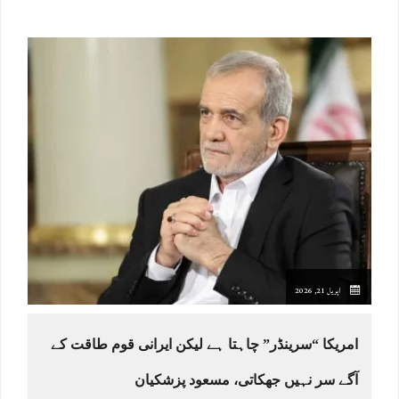
اپریل 21, 2026
امریکا “سرینڈر” چاہتا ہے لیکن ایرانی قوم طاقت کے
آگے سر نہیں جھکاتی، مسعود پزشکیان