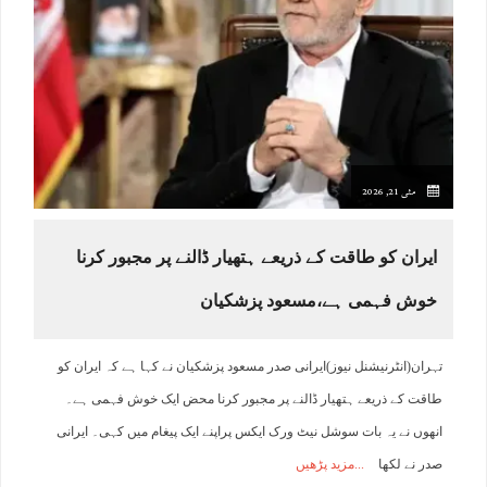
مئی 21, 2026
ایران کو طاقت کے ذریعے ہتھیار ڈالنے پر مجبور کرنا
خوش فہمی ہے،مسعود پزشکیان
تہران(انٹرنیشنل نیوز)ایرانی صدر مسعود پزشکیان نے کہا ہے کہ ایران کو
طاقت کے ذریعے ہتھیار ڈالنے پر مجبور کرنا محض ایک خوش فہمی ہے۔
انھوں نے یہ بات سوشل نیٹ ورک ایکس پراپنے ایک پیغام میں کہی۔ ایرانی
صدر نے لکھا
مزید پڑھیں