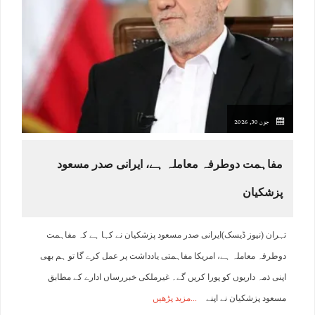
جون 30, 2026
مفاہمت دوطرفہ معاملہ ہے، ایرانی صدر مسعود
پزشکیان
تہران (نیوز ڈیسک)ایرانی صدر مسعود پزشکیان نے کہا ہے کہ مفاہمت
دوطرفہ معاملہ ہے، امریکا مفاہمتی یادداشت پر عمل کرے گا تو ہم بھی
اپنی ذمہ داریوں کو پورا کریں گے۔ غیرملکی خبررساں ادارے کے مطابق
مسعود پزشکیان نے اپنے
مزید پڑھیں