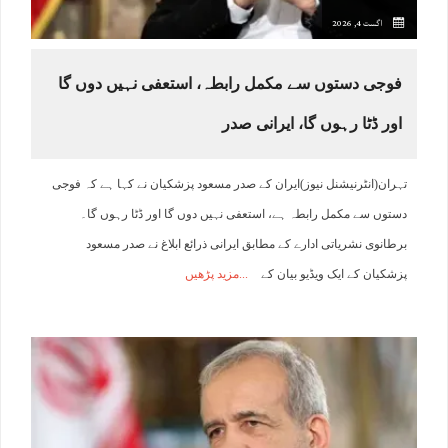
اگست 4, 2026
فوجی دستوں سے مکمل رابطہ، استعفی نہیں دوں گا
اور ڈٹا رہوں گا، ایرانی صدر
تہران(انٹرنیشنل نیوز)ایران کے صدر مسعود پزشکیان نے کہا ہے کہ فوجی
دستوں سے مکمل رابطہ ہے، استعفی نہیں دوں گا اور ڈٹا رہوں گا۔
برطانوی نشریاتی ادارے کے مطابق ایرانی ذرائع ابلاغ نے صدر مسعود
پزشکیان کے ایک ویڈیو بیان کے
مزید پڑھیں