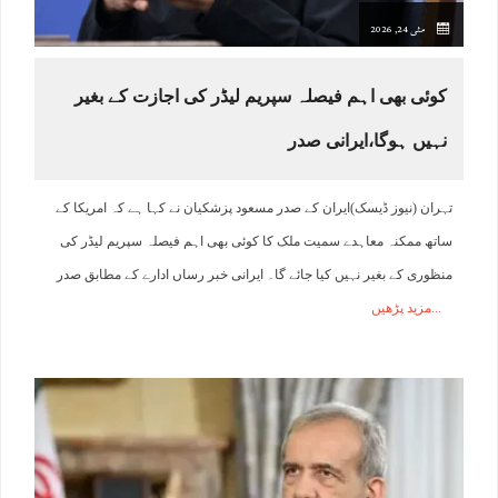
مئی 24, 2026
کوئی بھی اہم فیصلہ سپریم لیڈر کی اجازت کے بغیر
نہیں ہوگا،ایرانی صدر
تہران (نیوز ڈیسک)ایران کے صدر مسعود پزشکیان نے کہا ہے کہ امریکا کے
ساتھ ممکنہ معاہدے سمیت ملک کا کوئی بھی اہم فیصلہ سپریم لیڈر کی
منظوری کے بغیر نہیں کیا جائے گا۔ ایرانی خبر رساں ادارے کے مطابق صدر
مزید پڑھیں