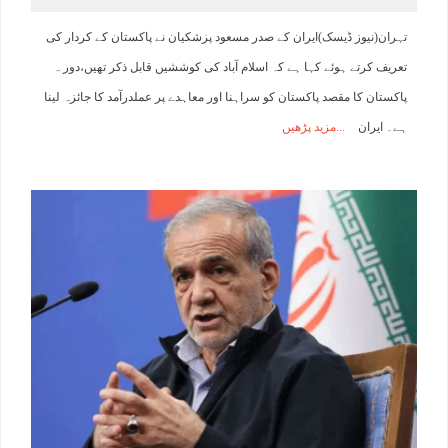
تہران(نیوز ڈیسک)ایران کے صدر مسعود پزشکیان نے پاکستان کے کردار کی
تعریف کرتے ہوئے کہا ہے کہ اسلام آباد کی کوششیں قابل ذکر تھیں،دور ہ
پاکستان کا مقصد پاکستان کو سراہنا اور معاہدے پر عملدرآمد کا جائزہ لینا
ہے۔ ایران
مزید پڑھیں