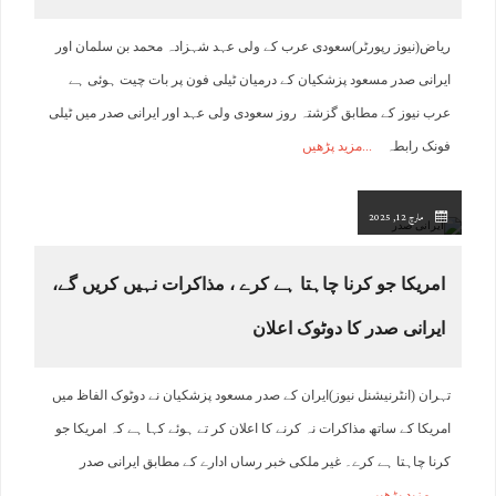
ریاض(نیوز رپورٹر)سعودی عرب کے ولی عہد شہزادہ محمد بن سلمان اور
ایرانی صدر مسعود پزشکیان کے درمیان ٹیلی فون پر بات چیت ہوئی ہے
عرب نیوز کے مطابق گزشتہ روز سعودی ولی عہد اور ایرانی صدر میں ٹیلی
فونک رابطہ
مزید پڑھیں
مارچ 12, 2025
امریکا جو کرنا چاہتا ہے کرے ، مذاکرات نہیں کریں گے،
ایرانی صدر کا دوٹوک اعلان
تہران (انٹرنیشنل نیوز)ایران کے صدر مسعود پزشکیان نے دوٹوک الفاظ میں
امریکا کے ساتھ مذاکرات نہ کرنے کا اعلان کر تے ہوئے کہا ہے کہ امریکا جو
کرنا چاہتا ہے کرے۔ غیر ملکی خبر رساں ادارے کے مطابق ایرانی صدر
مزید پڑھیں