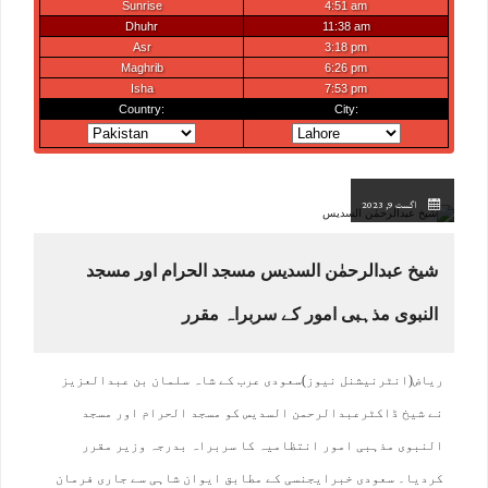
اگست 9, 2023
شیخ عبدالرحمٰن السدیس مسجد الحرام اور مسجد
النبوی مذہبی امور کے سربراہ مقرر
ریاض(انٹرنیشنل نیوز)سعودی عرب کے شاہ سلمان بن عبدالعزیز
نے شیخ ڈاکٹرعبدالرحمن السدیس کو مسجد الحرام اور مسجد
النبوی مذہبی امور انتظامیہ کا سربراہ بدرجہ وزیر مقرر
کردیا۔ سعودی خبرایجنسی کے مطابق ایوان شاہی سے جاری فرمان