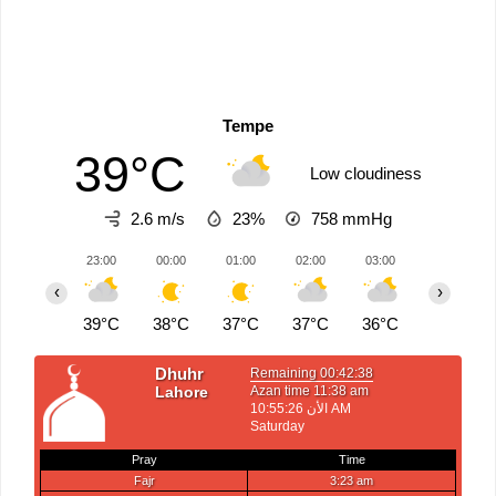
Tempe
39°C
Low cloudiness
2.6 m/s
23%
758
mmHg
23:00
00:00
01:00
02:00
03:00
04:00
‹
›
39°C
38°C
37°C
37°C
36°C
35°C