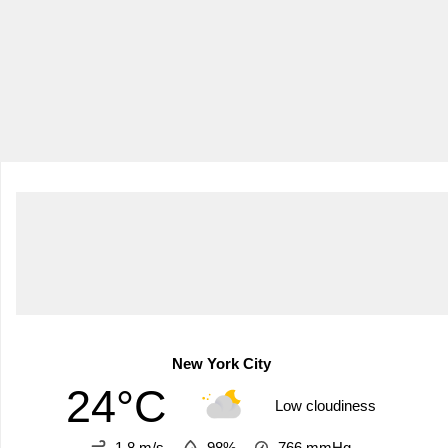
New York City
24°C
Low cloudiness
1.8 m/s
98%
766
mmHg