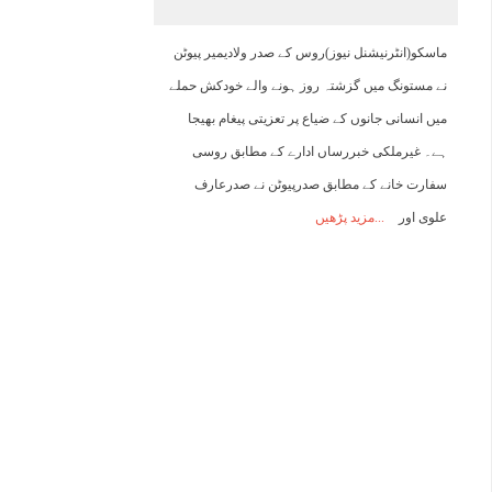
13:00
14:00
15:00
16:00
17:00
18:00
19:00
2
ماسکو(انٹرنیشنل نیوز)روس کے صدر ولادیمیر پیوٹن
نے مستونگ میں گزشتہ روز ہونے والے خودکش حملے
30°C
30°C
30°C
30°C
29°C
30°C
29°C
2
میں انسانی جانوں کے ضیاع پر تعزیتی پیغام بھیجا
ہے۔ غیرملکی خبررساں ادارے کے مطابق روسی
سفارت خانے کے مطابق صدرپیوٹن نے صدرعارف
علوی اور
مزید پڑھیں