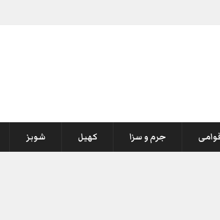
قوامی
جرم و سزا
کھیل
شوبز