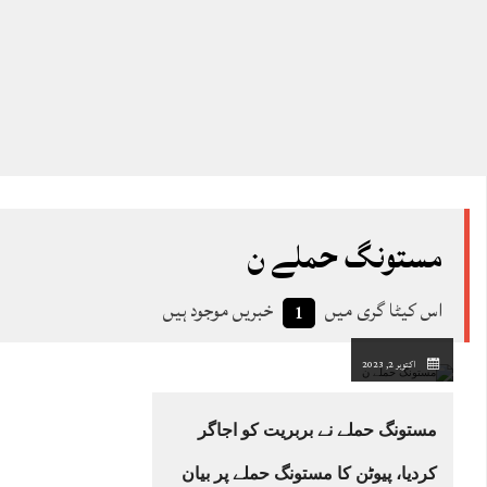
مستونگ حملے ن
اس کیٹا گری میں
خبریں موجود ہیں
1
اکتوبر 2, 2023
مستونگ حملے نے بربریت کو اجاگر
کردیا، پیوٹن کا مستونگ حملے پر بیان