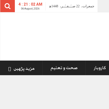
4 : 21 : 02 AM
جمعرات،
22
صــَــفــَــر،
1448ھ
06 August, 2026
کاروبار
صحت و تعلیم
مزید پڑھیں