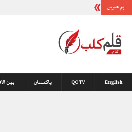
اہم خبریں
آ
_
English
QC TV
پاکستان
بین الا