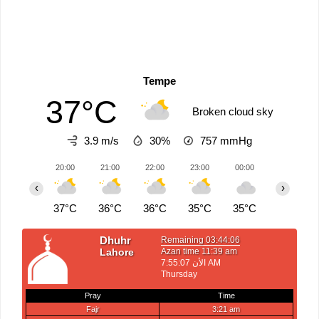
Tempe
37°C
Broken cloud sky
3.9 m/s
30%
757
mmHg
20:00
21:00
22:00
23:00
00:00
01:00
‹
›
37°C
36°C
36°C
35°C
35°C
34°C