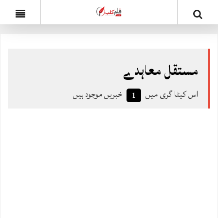
مستقل معاہدے
اس کیٹا گری میں
خبریں موجود ہیں
1