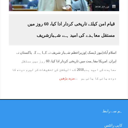
جون 23, 2026
قیام امن کیلئے تاریخی کردار ادا کیا، 60 روز میں
مستقل معاہدے کی امید ہے، شہبازشریف
اسلام آباد(نیوز ڈیسک )وزیراعظم شہباز شریف نے کہا ہے کہ پاکستان نے
ایران۔امریکا مفاہمت میں تاریخی کردار ادا کیا، 60 روز میں مستقل
معاہدے کی امید ہے،2018 کے الیکشن کی تحقیقات کر لیں، دودھ کا
دودھ پانی کا پانی ہو
مزید پڑھیں
ہم سے رابطہ
کاپی رائٹس