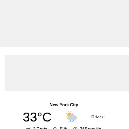
New York City
33°C
Drizzle
3.7 m/s
51%
765
mmHg