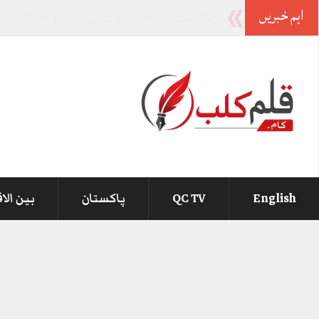
اہم خبریں
-
English
QC TV
پاکستان
بین الا