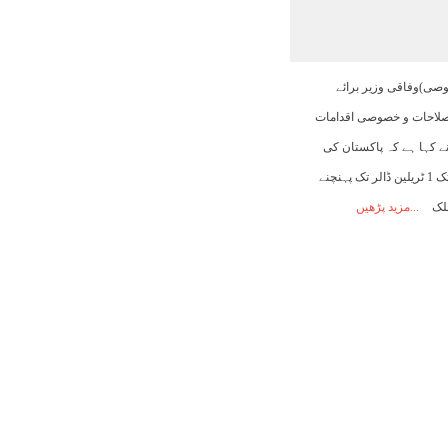
19:00
20:00
21:00
22:00
23:00
00:00
01:00
صوصی)وفاقی وزیر برائے
26°C
26°C
26°C
26°C
26°C
25°C
25°C
اصلاحات و خصوصی اقدامات
ے کہا ہے کہ پاکستان کی
معیشت کا حجم 2035 تک 1 ٹریلین ڈالر تک پہنچنے
لک
مزید پڑھیں