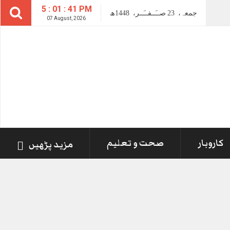
5 : 01 : 43 PM
جمعہ،
23
صــَــفــَــر،
1448ھ
07 August, 2026
کاروبار
صحت و تعلیم
مزید پڑھیں