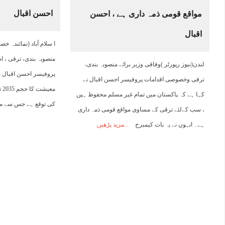
احسن اقبال
مواقع قومی ذمہ داری ہے ، احسن
02:00
03:00
04:00
05:00
06:00
07:00
08:00
0
اقبال
ا سلام آباد (نمائندہ خ
25°C
25°C
24°C
24°C
24°C
24°C
25°C
2
منصوبہ بندی، ترقی ، 
لندن(نیوز رپورٹر )وفاقی وزیر برائے منصوبہ بندی،
پروفیسر احسن اقبال ن
ترقی وخصوصی اقدامات پروفیسر احسن اقبال نے
کہا ہے کہ پاکستان میں تمام غیر مسلم محفوظ ہیں
کی توقع ہے جس سے م
، سب کےلئے ترقی کے مساوی مواقع قومی ذمہ داری
ہے۔ انہوں نے یہ بات کیمبرج
مزید پڑھیں