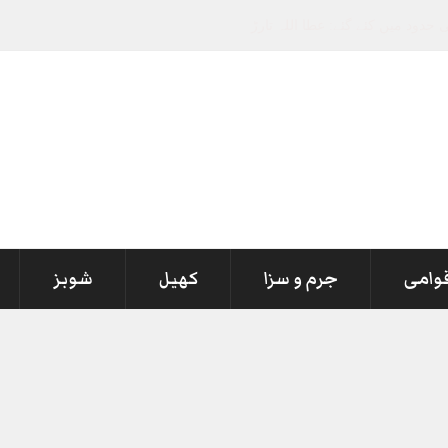
قوامی
جرم و سزا
کھیل
شوبز