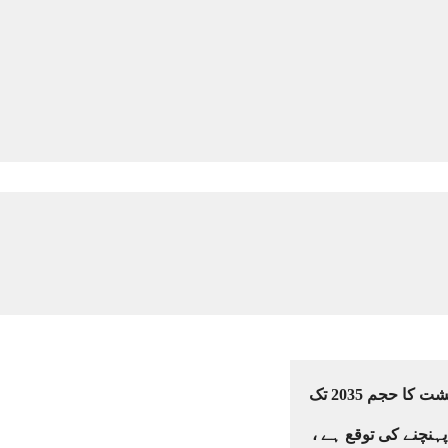
پاکستان کی معیشت کا حجم 2035 تک
ک پہنچنے کی توقع ہے ،