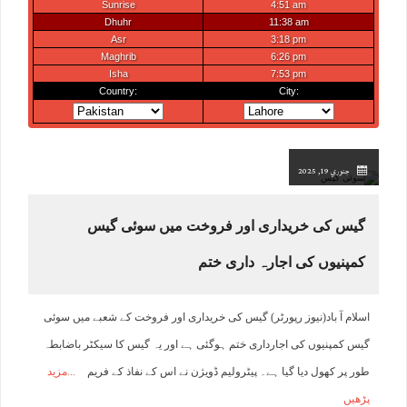
جنوري 19, 2025
گیس کی خریداری اور فروخت میں سوئی گیس
کمپنیوں کی اجارہ داری ختم
اسلام آ باد(نیوز رپورٹر) گیس کی خریداری اور فروخت کے شعبے میں سوئی
گیس کمپنیوں کی اجارداری ختم ہوگئی ہے اور یہ گیس کا سیکٹر باضابطہ
طور پر کھول دیا گیا ہے۔ پیٹرولیم ڈویژن نے اس کے نفاذ کے فریم
مزید
پڑھیں