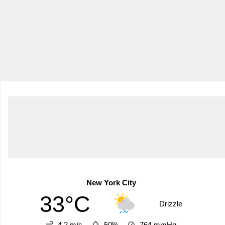
New York City
33°C
Drizzle
4.2 m/s
50%
764
mmHg