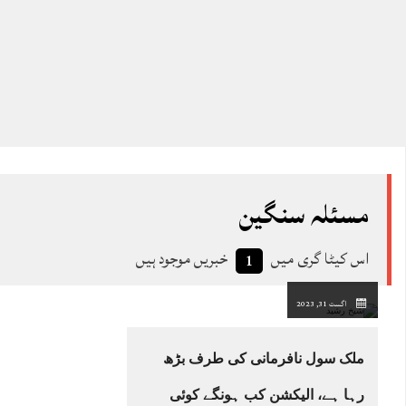
مسئلہ سنگین
اس کیٹا گری میں
خبریں موجود ہیں
1
اگست 31, 2023
ملک سول نافرمانی کی طرف بڑھ
رہا ہے، الیکشن کب ہونگے کوئی