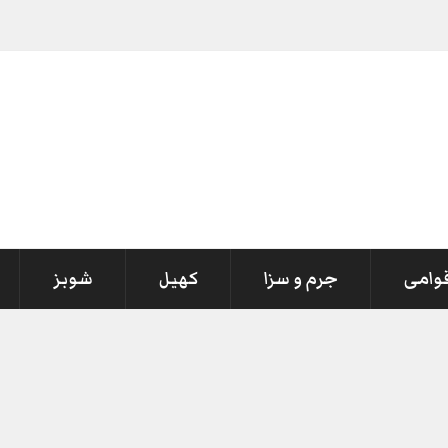
قوامی
جرم و سزا
کھیل
شوبز