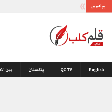
اہم خبریں
-
English
QC TV
پاکستان
بین الا