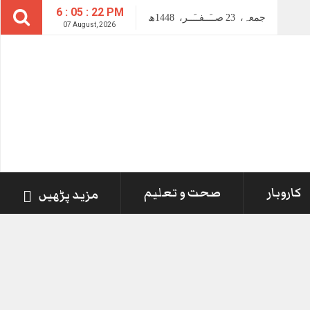
6 : 05 : 22 PM
جمعہ،
23
صــَــفــَــر،
1448ھ
07 August, 2026
کاروبار
صحت و تعلیم
مزید پڑھیں