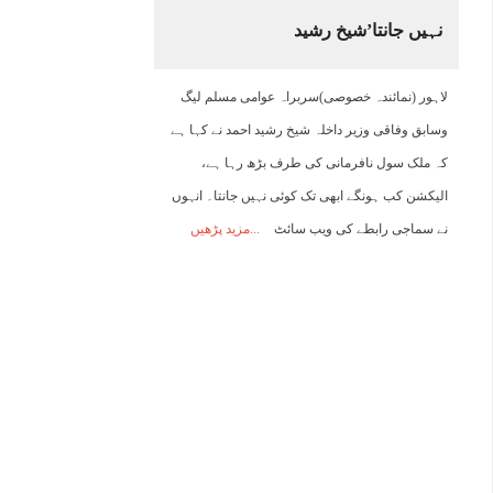
نہیں جانتا’شیخ رشید
03:00
04:00
05:00
06:00
07:00
08:00
09:00
1
لاہور (نمائندہ خصوصی)سربراہ عوامی مسلم لیگ
25°C
24°C
24°C
24°C
24°C
25°C
27°C
2
وسابق وفاقی وزیر داخلہ شیخ رشید احمد نے کہا ہے
کہ ملک سول نافرمانی کی طرف بڑھ رہا ہے،
الیکشن کب ہونگے ابھی تک کوئی نہیں جانتا۔ انہوں
نے سماجی رابطے کی ویب سائٹ
مزید پڑھیں