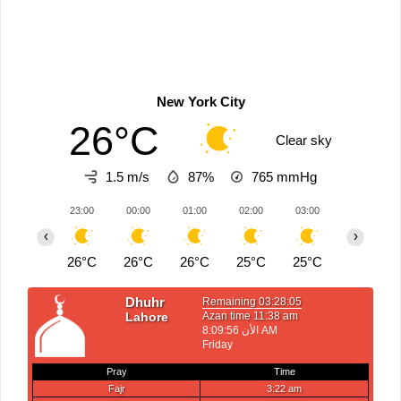
New York City
26°C
Clear sky
1.5 m/s
87%
765
mmHg
23:00
00:00
01:00
02:00
03:00
04:00
‹
›
26°C
26°C
26°C
25°C
25°C
25°C