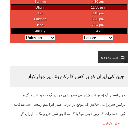
اگست 24, 2023
چین کی ایران کو بر کس کا رکن بننے پر مبا رکباد
جو ہانسبر گ (نیوز ڈیسک)چینی صدر شی جن پھنگ نے جوہانسبرگ میں
برکس سربراہی اجلاس کے موقع پر ایرانی صدر ابراہیم رئیسی سے ملاقات
کی۔ جمعرات کے روز چینی میڈ یا کے مطا بق شی جن پھنگ نے ایران کو
مزید پڑھیں