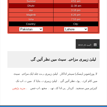
اگست 21, 2023
لیلیٰ زبیری مزاحیہ سیٹ میں نظر آئیں گی
لاہور(شوبز ڈیسک) سینئر اداکارہ لیلیٰ زبیری بہت جلد ایک مزاحیہ سیٹ
میں کام کرتے ہوئے نظر آئیں گی ۔ لیلیٰ زبیری نے بتایا کہ میں نے اب تک
کیرئیر میں سنجیدہ کردار ہی ادا کئے تھے ۔ مجھے اب جس
مزید پڑھیں