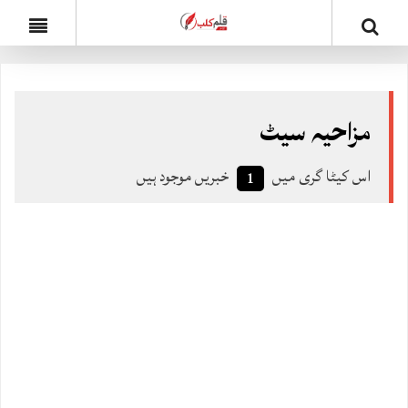
مزاحیہ سیٹ
اس کیٹا گری میں
خبریں موجود ہیں
1