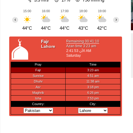
15:00
16:00
17:00
18:00
19:00
20:00
‹
›
44°C
44°C
44°C
43°C
42°C
42°C