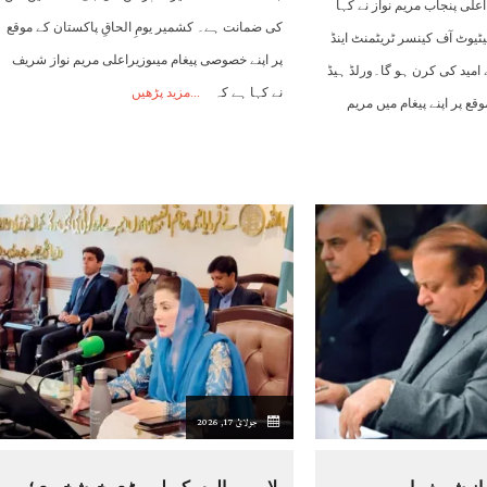
اعلی پنجاب مریم نواز نے کہا
کی ضمانت ہے۔ کشمیر یومِ الحاقِ پاکستان کے موقع
ٹیوٹ آف کینسر ٹریٹمنٹ اینڈ
پر اپنے خصوصی پیغام میںوزیراعلی مریم نواز شریف
امید کی کرن ہو گا۔ورلڈ ہیڈ
نے کہا ہے کہ
مزید پڑھیں
قع پر اپنے پیغام میں مریم
جولائ 17, 2026