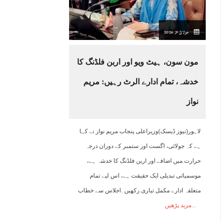
جولائ 9, 2026
مون سون، ہیٹ ویو اور اربن فلڈنگ کا
خدشہ، تمام ادارے الرٹ رہیں: مریم
نواز
لاہور(نیوز ڈیسک)وزیراعلی پنجاب مریم نواز نے کہا
ہے کہ جولائی، اگست اور ستمبر کے دوران درجہ
حرارت میں اضافے اور اربن فلڈنگ کا خدشہ ہے،
موسمیاتی تبدیلی ایک حقیقت ہے، اس لیے تمام
متعلقہ ادارے مکمل تیاری رکھیں۔اجلاس سے خطاب
مزید پڑھیں