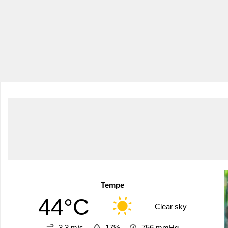
Tempe
44°C
Clear sky
3.3 m/s
17%
756
mmHg