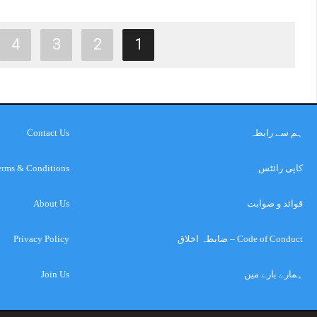
4
3
2
1
ہم سے رابطہ
Contact Us
کاپی رائٹس
erms & Conditions
قوائد و ضوابت
About Us
Code of Conduct – ضابطہ اخلاق
Privacy Policy
ہمارے بارے میں
Join Us