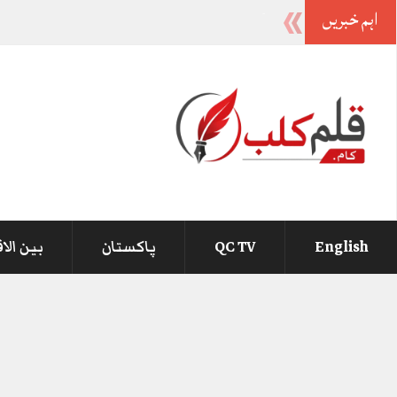
اہم خبریں
وزیراعظم سے کوئی شکایت نہیں اص
-
English
QC TV
پاکستان
بین الا