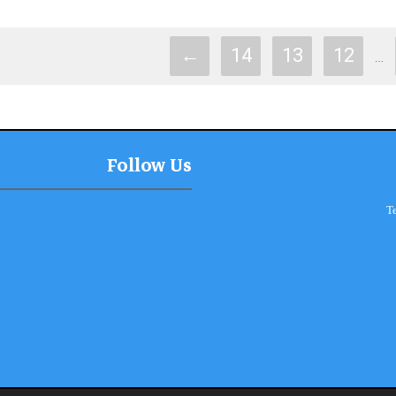
←
14
13
12
…
Follow Us
T