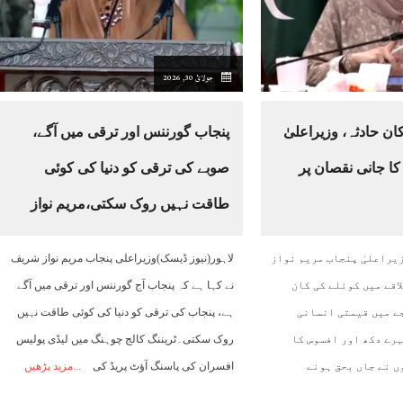
21:00
22:00
23:00
00:00
01:00
02:00
03:00
جولائ 30, 2026
41°C
40°C
39°C
38°C
37°C
36°C
36°C
ان حادثہ، وزیراعلیٰ
پنجاب گورننس اور ترقی میں آگے،
کا جانی نقصان پر
صوبے کی ترقی کو دنیا کی کوئی
طاقت نہیں روک سکتی،مریم نواز
زیراعلیٰ پنجاب مریم نواز
لاہور(نیوز ڈیسک)وزیراعلی پنجاب مریم نواز شریف
اقے میں کوئلے کی کان
نے کہا ہے کہ پنجاب آج گورننس اور ترقی میں آگے
ے میں قیمتی انسانی
ہے، پنجاب کی ترقی کو دنیا کی کوئی طاقت نہیں
ہرے دکھ اور افسوس کا
روک سکتی۔ٹریننگ کالج چوہنگ میں لیڈی پولیس
ں نے جاں بحق ہونے
افسران کی پاسنگ آﺅٹ پریڈ کی
مزید پڑھیں