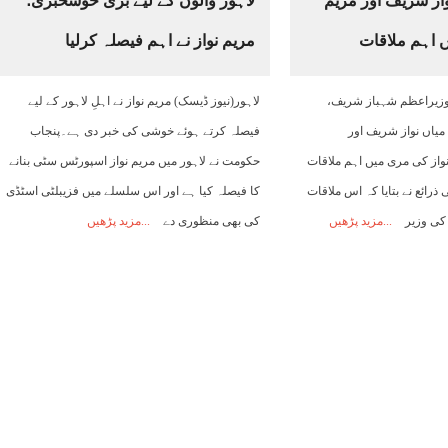
از شریف اور مریم
لاہور والوں کے لیے بڑی خوشخبری؛
 اہم ملاقات
مریم نواز نے اہم فیصلہ کرلیا
ک)وزیراعظم شہباز شریف،
لاہور(نیوز ڈیسک) مریم نواز نے اہلِ لاہور کے لیے
میاں نواز شریف اور
فیصلہ کرتے ہوئے خوشی کی خبر دی ہے۔پنجاب
واز کی مری میں اہم ملاقات
حکومت نے لاہور میں مریم نواز اسپورٹس سٹی بنانے
 ذرائع نے بتایا کہ اس ملاقات
کا فیصلہ کیا ہے اور اس سلسلے میں فزیبلٹی اسٹڈی
 کی وزیر
مزید پڑھیں
کی بھی منظوری دے
مزید پڑھیں