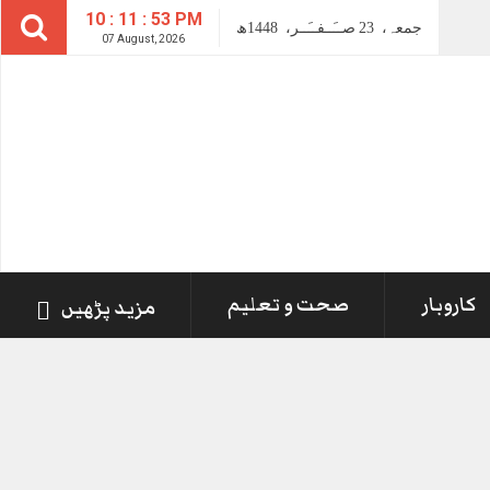
10 : 11 : 54 PM
جمعہ،
23
صــَــفــَــر،
1448ھ
07 August, 2026
کاروبار
صحت و تعلیم
مزید پڑھیں