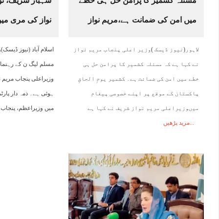
مسئلہ کشمیر کا پرامن حل ہی خطے
شہباز شریف، نو
میں امن کی ضمانت ہے،مریم نواز
نواز کی مری میں
لاہور(نیوز ڈیسک )وزیر اعلی پنجاب مریم نواز
اسلام آباد (نیوز ڈیس
نے کہا ہے کہ مسئلہ کشمیر کا پرامن حل ہی
مسلم لیگ ن کے رہنما 
خطے میں امن کی ضمانت ہے۔ کشمیر یومِ الحاقِ
وزیراعلی پنجاب مریم ن
پاکستان کے موقع پر اپنے خصوصی پیغام
ہوئی ہے۔ ذمہ دار پارٹی
میںوزیراعلی مریم نواز شریف نے کہا ہے
میں وزیراعظم، پنجاب
مزید پڑھیں