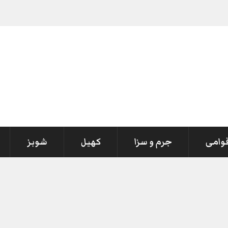
قوامی
جرم و سزا
کھیل
شوبز