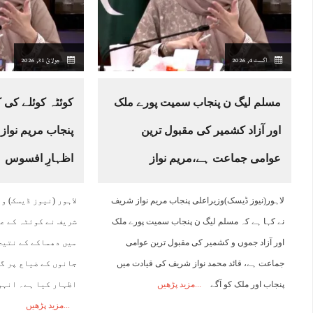
04:00
05:00
06:00
07:00
08:00
09:00
10:00
1
اگست 4, 2026
جولائ 31, 2026
35°C
34°C
33°C
34°C
36°C
38°C
39°C
4
مسلم لیگ ن پنجاب سمیت پورے ملک
کوئٹہ کوئلے کی ک
اور آزاد کشمیر کی مقبول ترین
پنجاب مریم نواز 
عوامی جماعت ہے،مریم نواز
اظہارِ افسوس
لاہور(نیوز ڈیسک)وزیراعلی پنجاب مریم نواز شریف
لاہور (نیوز ڈیسک) و
نے کہا ہے کہ مسلم لیگ ن پنجاب سمیت پورے ملک
شریف نے کوئٹہ کے عل
اور آزاد جموں و کشمیر کی مقبول ترین عوامی
میں دھماکے کے نتیج
جماعت ہے، قائد محمد نواز شریف کی قیادت میں
جانوں کے ضیاع پر گ
پنجاب اور ملک کو آگے
مزید پڑھیں
اظہار کیا ہے۔ انہو
مزید پڑھیں