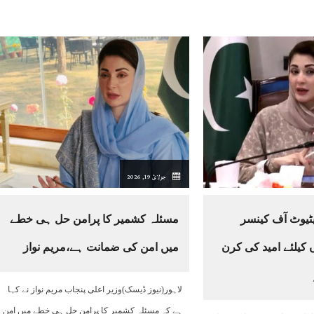
جولائ 19, 2026
یٹیوٹ آف کینسر
مسئلہ کشمیر کا پرامن حل ہی خطے
کیلئے امید کی کرن
میں امن کی ضمانت ہے،مریم نواز
لاہور(نیوز ڈیسک)وزیر اعلی پنجاب مریم نواز نے کہا
ہے کہ مسئلہ کشمیر کا پرامن حل ہی خطے میں امن