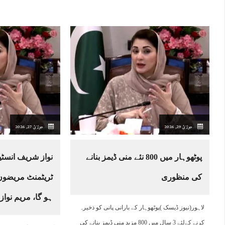
جولائ 29, 2026
جولائ 27, 2026
پوٹھوہار میں 800 نئے منی ڈیمز بنانے
نواز شریف انسٹ
کی منظوری
ٹریٹمنٹ مریضوں 
ہو گا، مریم نواز
لاہور(نیوز ڈیسک )پوٹھوہار کے بارانی پانی کو ذخیرہ
کرنے کےلئے 3 سال میں 800 مزید منی ڈیمز بنانے کی