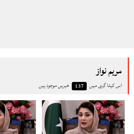
مریم نواز
اس کیٹا گری میں
خبریں موجود ہیں
137