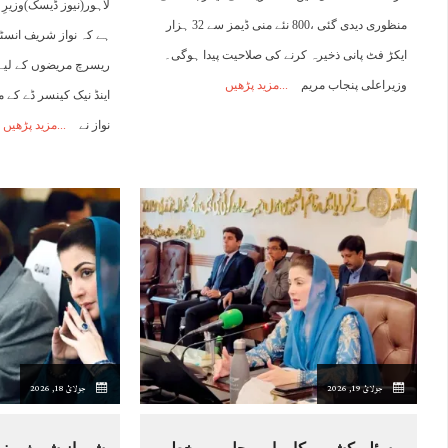
لاہور(نیوز ڈیسک)وزیرِ 
منظوری دیدی گئی ،800 نئے منی ڈیمز سے 32 ہزار
ہے کہ نواز شریف انسٹی
ایکڑ فٹ پانی ذخیرہ کرنے کی صلاحیت پیدا ہوگی۔
ریسرچ مریضوں کے لیے 
وزیراعلی پنجاب مریم
مزید پڑھیں
اینڈ نیک کینسر ڈے کے مو
نواز نے
مزید پڑھیں
جولائ 19, 2026
جولائ 18, 2026