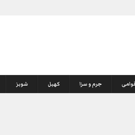
قوامی
جرم و سزا
کھیل
شوبز