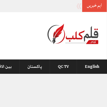
اہم خبریں
آصف زر
-
English
QC TV
پاکستان
بین الا