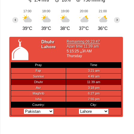
17:00
18:00
19:00
20:00
21:00
22:00
‹
›
39°C
39°C
38°C
37°C
36°C
36°C