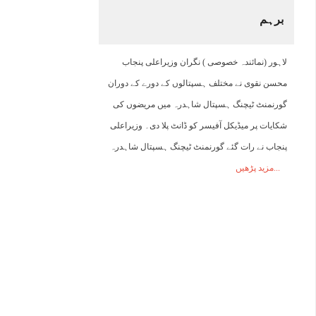
برہم
06:00
07:00
08:00
09:00
10:00
11:00
12:00
1
لاہور (نمائندہ خصوصی ) نگران وزیراعلی پنجاب
31°C
32°C
33°C
34°C
36°C
38°C
39°C
4
محسن نقوی نے مختلف ہسپتالوں کے دورے کے دوران
گورنمنٹ ٹیچنگ ہسپتال شاہدرہ میں مریضوں کی
شکایات پر میڈیکل آفیسر کو ڈانٹ پلا دی۔ وزیراعلی
پنجاب نے رات گئے گورنمنٹ ٹیچنگ ہسپتال شاہدرہ
مزید پڑھیں