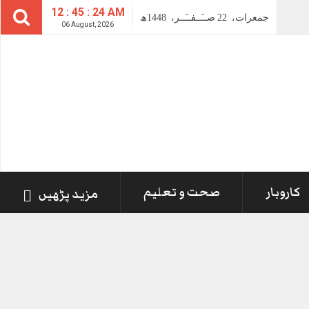
12 : 45 : 24 AM
جمعرات،
22
صــَــفــَــر،
1448ھ
06 August, 2026
کاروبار
صحت و تعلیم
مزید پڑھیں