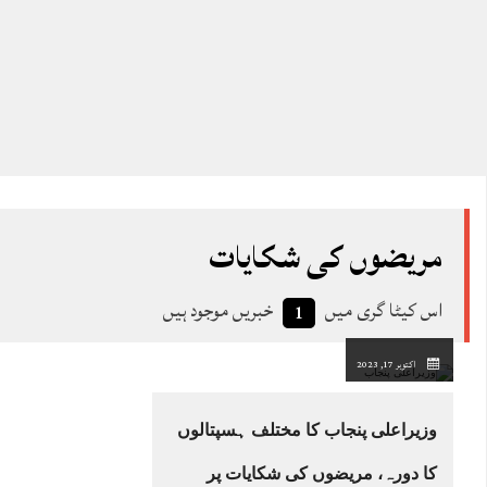
مریضوں کی شکایات
اس کیٹا گری میں
خبریں موجود ہیں
1
اکتوبر 17, 2023
وزیراعلی پنجاب کا مختلف ہسپتالوں
کا دورہ، مریضوں کی شکایات پر