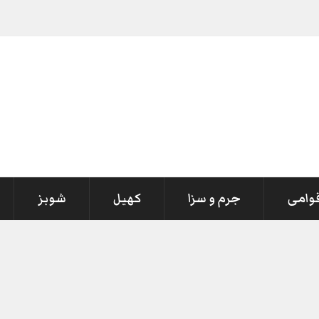
قوامی
جرم و سزا
کھیل
شوبز