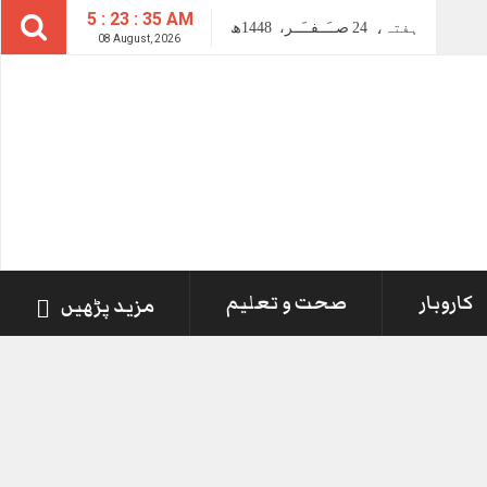
5 : 23 : 36 AM
ہفتہ،
24
صــَــفــَــر،
1448ھ
08 August, 2026
کاروبار
صحت و تعلیم
مزید پڑھیں