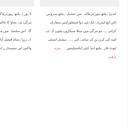
14:00
15:00
16:00
17:00
18:00
19:00
20:00
2
لندن(ہیلتھ نیوز)برطانیہ میں نیشنل ہیلتھ سروس
لاہور (ہیلتھ رپورٹر)پا
(این ایچ ایس)نے ایک نئی دوا فینفلورامین متعارف
32°C
32°C
33°C
33°C
28°C
26°C
25°C
2
کرائی ہے جو مرگی میں مبتلا سیکڑوں بچوں کے لیے
گا۔ اس سلسلہ میں مح
امید کی کرن بن کر سامنے آئی ہے۔ نیشنل انسٹی
کے زیراہتمام فیصل آب
ٹیوٹ فار ہیلتھ اینڈ کیئر ایکسیلینس
مزید
واکس اور سیمینار ز ان
پڑھیں