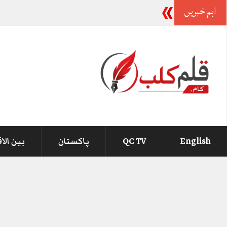
اہم خبریں
-
English
QC TV
پاکستان
بین الا