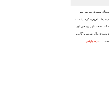
07:00
08:00
09:00
10:00
11:00
12:00
13:00
کستان سمیت دنیا بھر میں
مرگی سے بچاؤ کا عالمی دن14 فروری کو منایا جائے
24°C
25°C
27°C
28°C
29°C
30°C
31°C
کمہ صحت اور این جی اوز
اد سمیت ملک بھرمیں آگاہی
عقاد
مزید پڑھیں