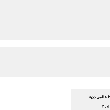
مرگی سے بچاؤ کا عالمی دن14
ئے گا