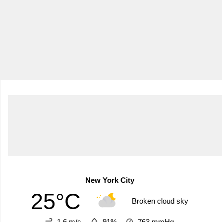
New York City
25°C
Broken cloud sky
1.6 m/s
91%
763
mmHg