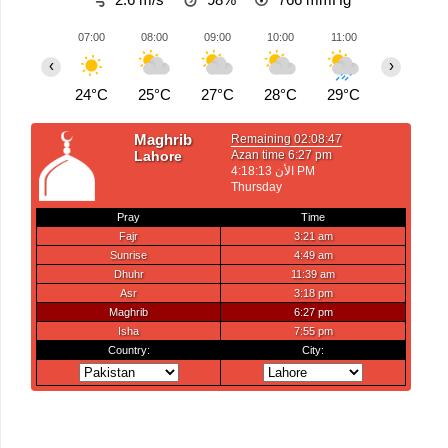
07:00
08:00
09:00
10:00
11:00
12:00
‹
›
24°C
25°C
27°C
28°C
29°C
30°C