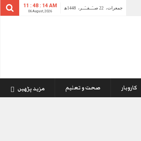
11 : 48 : 14 AM
جمعرات،
22
صــَــفــَــر،
1448ھ
06 August, 2026
کاروبار
صحت و تعلیم
مزید پڑھیں