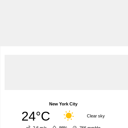
New York City
24°C
Clear sky
2.6 m/s
98%
766
mmHg