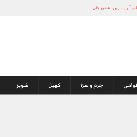
قوامی
جرم و سزا
کھیل
شوبز