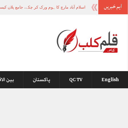
اہم خبریں
-
English
QC TV
پاکستان
بین الا