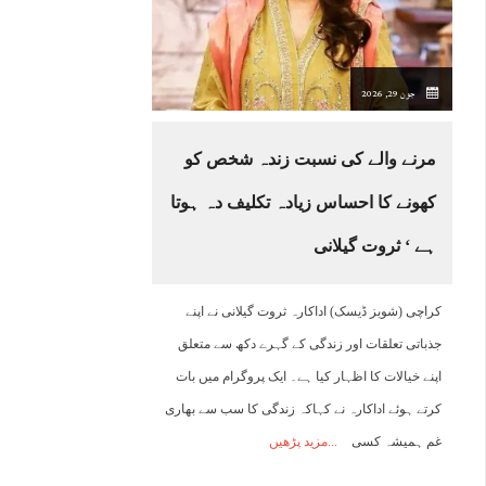
20:00
21:00
22:00
23:00
00:00
01:00
02:00
0
جون 29, 2026
29°C
29°C
27°C
26°C
26°C
26°C
25°C
2
مرنے والے کی نسبت زندہ شخص کو
کھونے کا احساس زیادہ تکلیف دہ ہوتا
ہے ‘ ثروت گیلانی
کراچی (شوبز ڈیسک) اداکارہ ثروت گیلانی نے اپنے
جذباتی تعلقات اور زندگی کے گہرے دکھ سے متعلق
اپنے خیالات کا اظہار کیا ہے۔ ایک پروگرام میں بات
کرتے ہوئے اداکارہ نے کہاکہ زندگی کا سب سے بھاری
غم ہمیشہ کسی
مزید پڑھیں