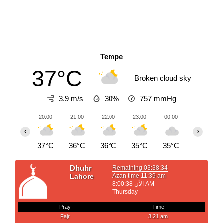
Tempe
37°C
Broken cloud sky
3.9 m/s
30%
757
mmHg
20:00
21:00
22:00
23:00
00:00
01:00
‹
›
37°C
36°C
36°C
35°C
35°C
34°C