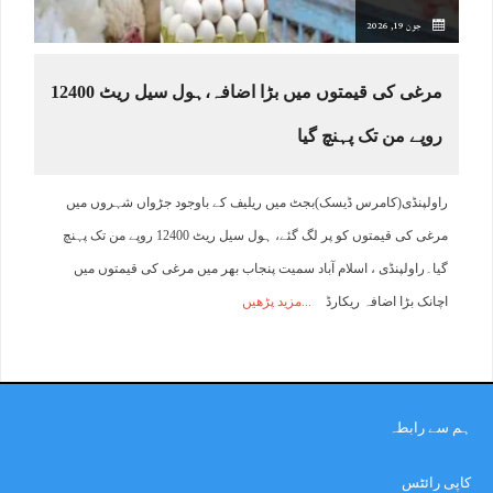
جون 19, 2026
مرغی کی قیمتوں میں بڑا اضافہ،ہول سیل ریٹ 12400
روپے من تک پہنچ گیا
راولپنڈی(کامرس ڈیسک)بجٹ میں ریلیف کے باوجود جڑواں شہروں میں
مرغی کی قیمتوں کو پر لگ گئے، ہول سیل ریٹ 12400 روپے من تک پہنچ
گیا۔راولپنڈی ، اسلام آباد سمیت پنجاب بھر میں مرغی کی قیمتوں میں
اچانک بڑا اضافہ ریکارڈ
مزید پڑھیں
ہم سے رابطہ
کاپی رائٹس