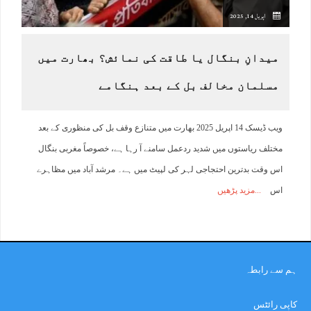
اپریل 14, 2025
میدانِ بنگال یا طاقت کی نمائش؟ بھارت میں
مسلمان مخالف بل کے بعد ہنگامے
ویب ڈیسک 14 اپریل 2025 بھارت میں متنازع وقف بل کی منظوری کے بعد
مختلف ریاستوں میں شدید ردعمل سامنے آ رہا ہے، خصوصاً مغربی بنگال
اس وقت بدترین احتجاجی لہر کی لپیٹ میں ہے۔ مرشد آباد میں مظاہرے
اس
مزید پڑھیں
ہم سے رابطہ
کاپی رائٹس