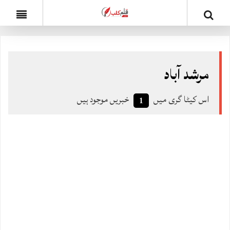
مرشد آباد
اس کیٹا گری میں
خبریں موجود ہیں
1