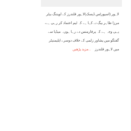
17:00
18:00
19:00
20:00
21:00
22:00
23:00
0
لاہور (اسپورٹس ڈیسک)لاہور قلندرز کے اوپننگ بیٹر
مرزا طاہر بیگ نے کہا ہے کہ ٹیم اعتماد کر رہی ہے،
33°C
33°C
32°C
30°C
29°C
29°C
27°C
2
یہی وجہ ہے کہ پرفارمنس دے رہا ہوں۔ میڈیا سے
گفتگو میں پشاور زلمی کے خلاف دوسرے ایلیمنیٹر
میں لاہور قلندرز
مزید پڑھیں