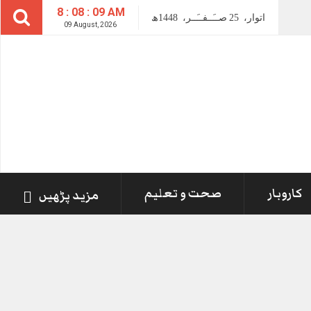
8 : 08 : 10 AM
اتوار،
25
صــَــفــَــر،
1448ھ
09 August, 2026
کاروبار
صحت و تعلیم
مزید پڑھیں