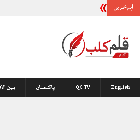
اہم خبریں
بیرسٹر
_
English
QC TV
پاکستان
بین الا