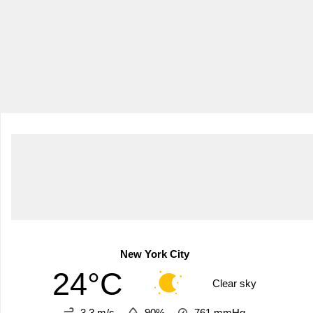
New York City
24°C
Clear sky
3.3 m/s
90%
761
mmHg