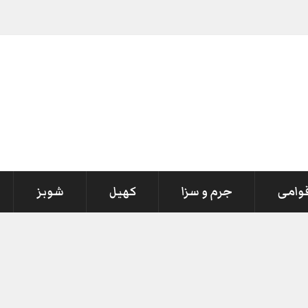
قوامی
جرم و سزا
کھیل
شوبز