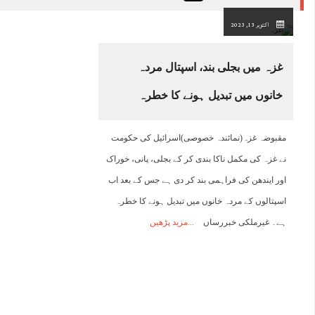
اکتوبر 13, 2023
غزہ میں بجلی بند، اسپتال مردہ
خانوں میں تبدیل ہونے کا خطرہ
10:00
11:00
12:00
13:00
14:00
15:00
16:00
1
مقبوضہ غزہ(نمائندہ خصوصی)اسرائیل کی حکومت
نے غزہ کی مکمل ناکا بندی کر کے بجلی، پانی، خوراک
37°C
39°C
41°C
42°C
43°C
44°C
43°C
4
اور ایندھن کی فراہمی بند کر دی ہے جس کے بعد اب
اسپتالوں کے مردہ خانوں میں تبدیل ہونے کا خطرہ
ہے۔ غیرملکی خبررساں
مزید پڑھیں