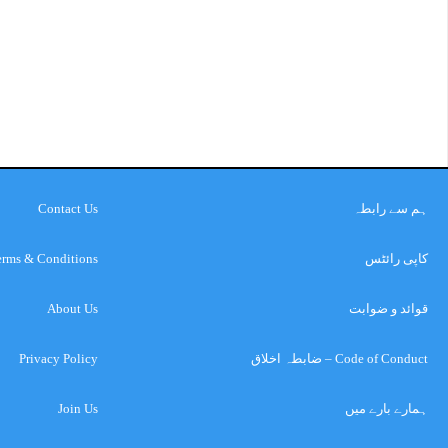
ہم سے رابطہ
Contact Us
کاپی رائٹس
erms & Conditions
قوائد و ضوابت
About Us
Code of Conduct – ضابطہ اخلاق
Privacy Policy
ہمارے بارے میں
Join Us