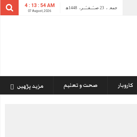
4 : 13 : 54 AM
جمعہ،
23
صــَــفــَــر،
1448ھ
07 August, 2026
کاروبار
صحت و تعلیم
مزید پڑھیں