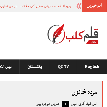
اہم خبریں
وزیراعظم سے چینی سفیر کی ملاقات ،باہمی تعاون او
English
QC TV
پاکستان
بین الا
مردہ خانوں
اس کیٹا گری میں
خبریں موجود ہیں
1