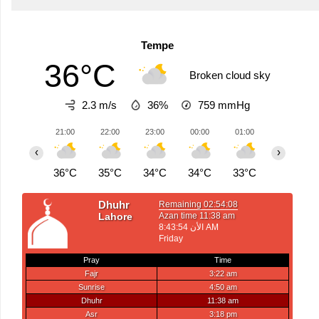
Tempe
36°C
Broken cloud sky
2.3 m/s
36%
759
mmHg
21:00
22:00
23:00
00:00
01:00
02:00
‹
›
36°C
35°C
34°C
34°C
33°C
33°C