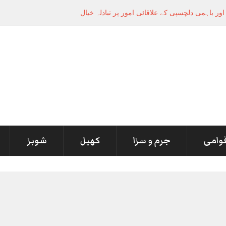
ر باہمی دلچسپی کے علاقائی امور پر تبادلہ خیال
قوامی
جرم و سزا
کھیل
شوبز