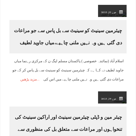
جون 21, 2023
چیئرمین سینیٹ کو سینیٹ سے بل پاس سے جو مراعات
دی گئی ہیں وہ نہیں ملنی چاہیے،میاں جاوید لطیف
اسلام آباد (نمائندہ خصوصی ) پاکستان مسلم لیگ ن کے مرکزی رہنما میاں
جاوید لطیف نے کہا ہے کہ چیئرمین سینیٹ کو سینیٹ سے بل پاس کر کے جو
مراعات دی گئی ہیں وہ نہیں ملنی چاہیے میں اس کی
مزید پڑھیں
جون 19, 2023
چیئر مین و ڈپٹی چیئرمین سینیٹ اور اراکین سینیٹ کی
تنخواہوں اور مراعات سے متعلق بل کی منظوری سے