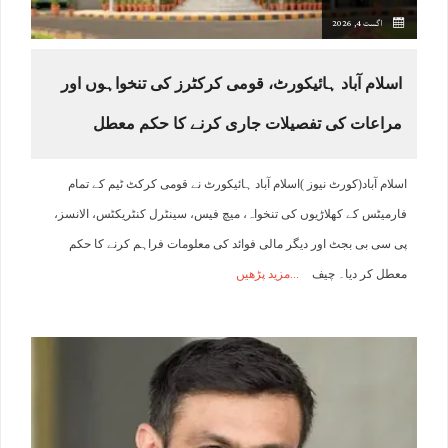
اگست 4, 2026
اسلام آباد ہائیکورٹ، قومی کرکٹرز کی تنخواہوں اور
مراعات کی تفصیلات جاری کرنے کا حکم معطل
اسلام آباد(کورٹ نیوز )اسلام آباد ہائیکورٹ نے قومی کرکٹ ٹیم کے تمام
فارمیٹس کے کھلاڑیوں کی تنخواہ، میچ فیس، سینٹرل کنٹریکٹس، الانسز،
پی سی بی بجٹ اور دیگر مالی فوائد کی معلومات فراہم کرنے کا حکم
معطل کر دیا۔ چیف
مزید پڑھیں