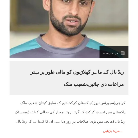
مئی 25, 2026
ریڈ بال کے ماہر کھلاڑیوں کو مالی طور پر بہتر
مراعات دی جائیں،شعیب ملک
کراچی(سپورٹس نیوز ) پاکستان کرکٹ ٹیم کے سابق کپتان شعیب ملک
پاکستان میں ٹیسٹ کرکٹ کے گرتے ہوئے معیار کی بحالی کےلئے ڈومیسٹک
ریڈ بال ڈھانچے میں بڑی اصلاحات پر زور دیا ہے۔ ان کا کہنا ہے کہ ریڈ بال
مزید پڑھیں