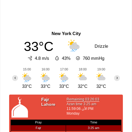
New York City
33°C
Drizzle
4.8 m/s
43%
760
mmHg
15:00
16:00
17:00
18:00
19:00
20:00
‹
›
33°C
33°C
33°C
32°C
32°C
31°C