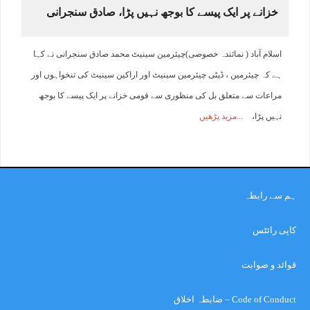
خزانے پر ایک پیسے کا بوجھ نہیں پڑا، صادق سنجرانی
اسلام آباد ( نمائندہ خصوصی)چیئرمین سینیٹ محمد صادق سنجرانی نے کہا
ہے کہ چیئرمین ، ڈپٹی چیئرمین سینیٹ اور اراکین سینیٹ کی تنخواہوں اور
مراعات سے متعلق بل کی منظوری سے قومی خزانے پر ایک پیسے کا بوجھ
نہیں پڑا،
مزید پڑھیں
ہم سے رابطہ
کاپی رائٹس
قوائد و ضوابت
Code of Conduct – ضابطہ اخلاق