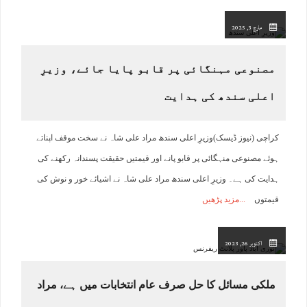
مارچ 3, 2025
مصنوعی مہنگائی پر قابو پایا جائے، وزیرِ
اعلی سندھ کی ہدایت
کراچی (نیوز ڈیسک)وزیرِ اعلی سندھ مراد علی شاہ نے سخت موقف اپناتے
ہوئے مصنوعی منہگائی پر قابو پانے اور قیمتیں حقیقت پسندانہ رکھنے کی
ہدایت کی ہے۔ وزیرِ اعلی سندھ مراد علی شاہ نے اشیائے خور و نوش کی
قیمتوں
مزید پڑھیں
اکتوبر 26, 2023
ملکی مسائل کا حل صرف عام انتخابات میں ہے، مراد