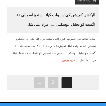
جولائ 28, 2023
الیکشن کمیشن کی سہولت کیلئے سندھ اسمبلی 11
اگست کو تحلیل ہوسکتی ہے، مراد علی شاہ
اسلام آباد(نمائندہ خصوصی )وزیراعلیٰ سندھ مراد علی شاہ نے الیکشن
کمیشن کی سہولت کیلئے تجویز دیتے ہوئے کہا ہے کہ سندھ اسمبلی 11
اگست کو تحلیل ہوسکی ہے، جس سے کمیشن کو انتخابات کے انعقاد کیلئے
مزید 3 ماہ مل
مزید پڑھیں
←
2
1