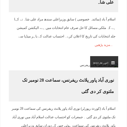
علی شاہ
اسلام آ باد (نمائندہ خصوصی ) سابق وزیراعلی سندھ مراد علی شاہ نے کہا
ہے کہ ملکی مسائل کا حل صرف عام انتخابات میں ہے، الیکشن کمیشن
جلد انتخابات کی تاریخ کا اعلان کرے۔ احتساب عدالت کے باہر میڈیا سے
مزید پڑھیں
اکتوبر 26, 2023
نوری آباد پاور پلانٹ ریفرنس، سماعت 28 نومبر تک
ملتوی کر دی گئی
اسلام آ باد (کورٹ رپورٹر) نوری آباد پاور پلانٹ ریفرنس کی سماعت 28 نومبر
تک ملتوی کر دی گئی ۔ جمعرات کو احتساب عدالت اسلام آباد میں نوری آباد
پاور پلانٹ ریفرنس کی سماعت ہوئی جس کے دوران سابق وزیراعلی