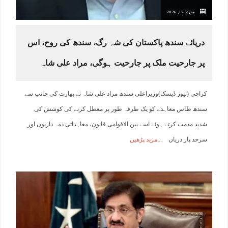
جولائ 12, 2026
دریائے سندھ پاکستان کی شہ رگ، سندھ کی روح، اس
پر جارحیت ملک پر جارحیت ہوگی، مراد علی شاہ
کراچی (نیوز ڈیسک)وزیراعلی سندھ مراد علی شاہ نے بھارت کی جانب سے
سندھ طاس معاہدے کو یک طرفہ طور پر معطل کرنے کی کوشش کی
شدید مذمت کرتے ہوئے اسے بین الاقوامی قانون، معاہداتی ذمہ داریوں اور
سرحد پار دریاں
مزید پڑھیں