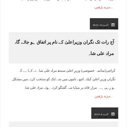
مزید پڑھیں
اگست 14, 2023
آج رات تک نگران وزیراعلیٰ کے نام پر اتفاق ہو جائے گا،
مراد علی شاہ
کراچی(نمائندہ خصوصی) وزیرِ اعلیٰ سندھ مراد علی شاہ نے کہا ہے کہ
نگراں وزیرِ اعلیٰ کیلئے اچھے ناموں میں سے ایک کو منتخب کرنے میں مشکل
ہو رہی ہے۔ مزار قائد پر میڈیا سے گفتگو کرتے ہوئے مراد علی شاہ
مزید پڑھیں
اگست 9, 2023