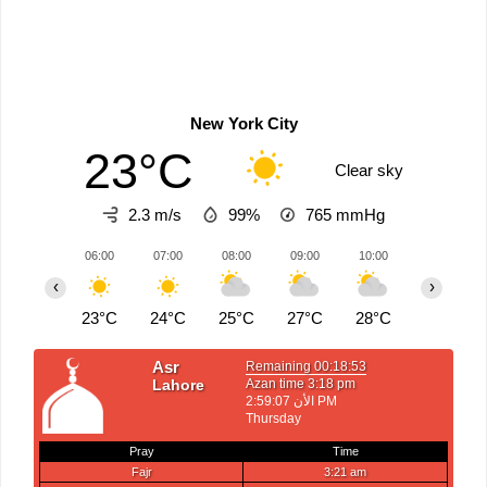
New York City
23°C
Clear sky
2.3 m/s
99%
765
mmHg
06:00
07:00
08:00
09:00
10:00
11:00
‹
›
23°C
24°C
25°C
27°C
28°C
29°C