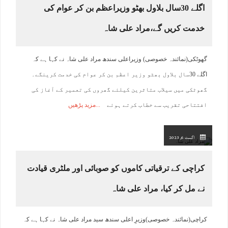
اگلے 30سال بلاول بھٹو وزیراعظم بن کر عوام کی
خدمت کریں گے،مراد علی شاہ
گھوٹکی(نمائندہ خصوصی) وزیراعلی سندھ مراد علی شاہ نے کہا ہے کہ
اگلے 30سال بلاول بھٹو وزیر اعظم بن کر عوام کی خدمت کرینگے۔
گھوٹکی میں سیلاب متاثرین کیلئے گھروں کی تعمیر کے آغاز کی
افتتاحی تقریب سے خطاب کرتے ہوئے
مزید پڑھیں
اگست 6, 2023
کراچی کے ترقیاتی کاموں کو صوبائی اور ملٹری قیادت
نے مل کر کیا، مراد علی شاہ
کراچی(نمائندہ خصوصی)وزیرِ اعلی سندھ سید مراد علی شاہ نے کہا ہے کہ