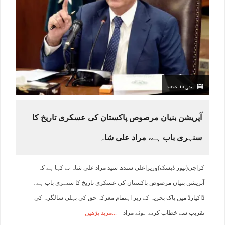
مئی 10, 2026
آپریشن بنیان مرصوص پاکستان کی عسکری تاریخ کا
سنہری باب ہے، مراد علی شاہ
کراچی(نیوز ڈیسک)وزیراعلی سندھ سید مراد علی شاہ نے کہا ہے کہ
آپریشن بنیان مرصوص پاکستان کی عسکری تاریخ کا سنہری باب ہے۔
ڈاکیارڈ میں پاک بحریہ کے زیر اہتمام معرکہ حق کی پہلی سالگرہ کی
تقریب سے خطاب کرتے ہوئے مراد
مزید پڑھیں