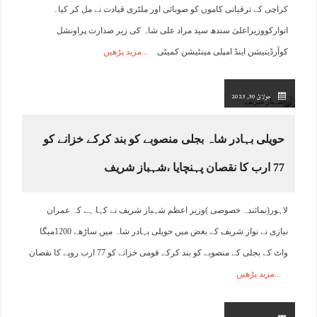
کراچی کے ترقیاتی کاموں کو صوبائی اور ملٹری قیادت نے مل کر کیا۔
اتوارکووزیراعلیٰ سندھ سید مراد علی شاہ کی زیر صدارت پراونشل
کوآرڈینیشن اینڈ امپلی مینٹیشن کمیٹی
مزید پڑھیں
جولائ 30, 2023
حویلی بہادر شاہ بجلی منصوبے کو بند کرکے خزانے کو
77 ارب کا نقصان پہنچایا ،شہباز شریف
لاہور(نمائندہ خصوصی )وزیر اعظم شہباز شریف نے کہا ہے کہ عمران
نیازی نے نواز شریف کے بغض میں حویلی بہادر شاہ میں ساڑھے 1200میگا
واٹ کے بجلی کے منصوبے کو بند کرکے قومی خزانے کو 77 ارب روپے کا نقصان
مزید پڑھیں