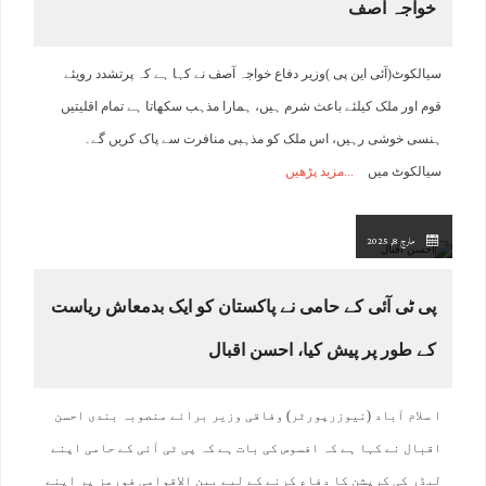
خواجہ آصف
سیالکوٹ(آئی این پی )وزیر دفاع خواجہ آصف نے کہا ہے کہ پرتشدد رویئے
قوم اور ملک کیلئے باعث شرم ہیں، ہمارا مذہب سکھاتا ہے تمام اقلیتیں
ہنسی خوشی رہیں، اس ملک کو مذہبی منافرت سے پاک کریں گے۔
سیالکوٹ میں
مزید پڑھیں
مارچ 8, 2025
پی ٹی آئی کے حامی نے پاکستان کو ایک بدمعاش ریاست
کے طور پر پیش کیا، احسن اقبال
ا سلام آباد (نیوزرپورٹر) وفاقی وزیر برائے منصوبہ بندی احسن
اقبال نے کہا ہے کہ افسوس کی بات ہے کہ پی ٹی آئی کے حامی اپنے
لیڈر کی کرپشن کا دفاع کرنے کے لیے بین الاقوامی فورمز پر اپنے