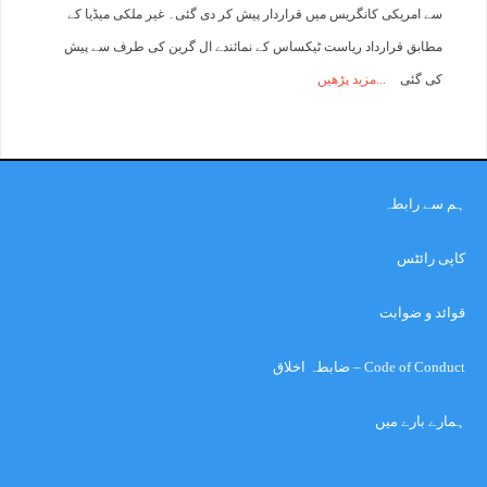
سے امریکی کانگریس میں قراردار پیش کر دی گئی۔ غیر ملکی میڈیا کے
مطابق قرارداد ریاست ٹیکساس کے نمائندے ال گرین کی طرف سے پیش
کی گئی
مزید پڑھیں
ہم سے رابطہ
کاپی رائٹس
قوائد و ضوابت
Code of Conduct – ضابطہ اخلاق
ہمارے بارے میں