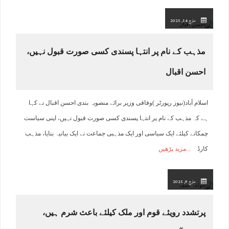
مارچ 14, 2025
مذہب کے نام پر انتہا پسندی کسی صورت قبول نہیں،
احسن اقبال
اسلام آباد(نیوز رپورٹر )وفاقی وزیر برائے منصوبہ بندی احسن اقبال نے کہا
ہے کہ مذہب کے نام پر انتہا پسندی کسی صورت قبول نہیں، اپنی سیاست
چمکانے کیلئے ایک سیاسی اور ایک مذہبی جماعت نے ایک بیانیہ بنایا، مذہب
کارڈ
مزید پڑھیں
مارچ 9, 2025
پرتشدد رویئے قوم اور ملک کیلئے باعث شرم ہیں،