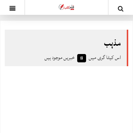
مذہب
اس کیٹا گری میں
خبریں موجود ہیں
8