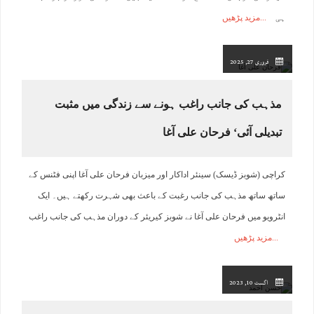
ہی
مزید پڑھیں
فروری 27, 2025
مذہب کی جانب راغب ہونے سے زندگی میں مثبت
تبدیلی آئی‘ فرحان علی آغا
کراچی (شوبز ڈیسک) سینئر اداکار اور میزبان فرحان علی آغا اپنی فٹنس کے
ساتھ ساتھ مذہب کی جانب رغبت کے باعث بھی شہرت رکھتے ہیں۔ ایک
انٹرویو میں فرحان علی آغا نے شوبز کیریئر کے دوران مذہب کی جانب راغب
مزید پڑھیں
اگست 10, 2023