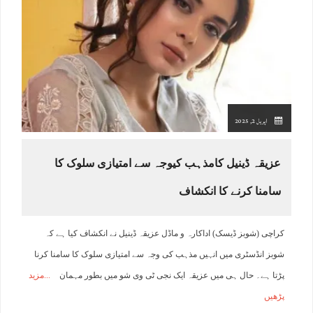
اپریل 2, 2025
عزیقہ ڈینیل کامذہب کیوجہ سے امتیازی سلوک کا
سامنا کرنے کا انکشاف
کراچی (شوبز ڈیسک) اداکارہ و ماڈل عزیقہ ڈینیل نے انکشاف کیا ہے کہ
شوبز انڈسٹری میں انہیں مذہب کی وجہ سے امتیازی سلوک کا سامنا کرنا
پڑتا ہے۔ حال ہی میں عزیقہ ایک نجی ٹی وی شو میں بطور مہمان
مزید
پڑھیں