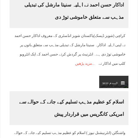
اداکار حسن احمد نے اہلیہ سنیتا مارشل کی تبدیلی
مذہب سے متعلق خاموشی توڑ دی
کراچی (شوبز ڈیسک)پاکستان شوبز انڈسٹری کے معروف اداکار حسن احمد
نے اپنی اہلیہ اداکارہ سنیتا مارشل کے تبدیلی مذہب سے متعلق باتوں پر
خاموشی توڑ دی ہے۔ انٹرنیٹ پر گردش کرتے حسن احمد کے ایک انٹرویو
کلپ میں اداکار نے
مزید پڑھیں
اگست 4, 2023
اسلام کو عظیم مذہب تسلیم کیے جانے کے حوالے سے
امریکی کانگریس میں قراردار پیش
واشنگٹن (انٹرنیشنل نیوز ) اسلام کو عظیم مذہب تسلیم کیے جانے کے حوالے