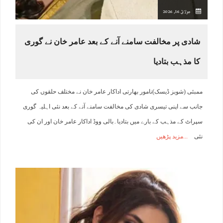
جولائ 16, 2026
شادی پر مخالفت سامنے آنے کے بعد عامر خان نے گوری
کا مذہب بتادیا
ممبئی (شوبز ڈیسک)نامور بھارتی اداکار عامر خان نے مختلف حلقوں کی
جانب سے اپنی تیسری شادی کی مخالفت سامنے آنے کے بعد نئی اہلیہ گوری
سپراٹ کے مذہب کے بارے میں بتادیا۔بالی ووڈ اداکار عامر خان اور ان کی
نئی
مزید پڑھیں