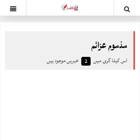
مذموم عزائم
اس کیٹا گری میں
خبریں موجود ہیں
2