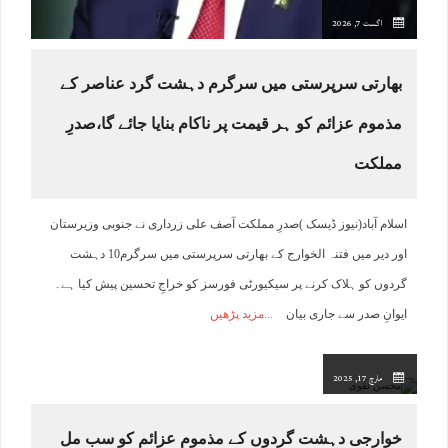
اگست 7, 2026
بھارتی سرپرستی میں سرگرم دہشت گرد عناصر کے
مذموم عزائم کو ہر قیمت پر ناکام بنایا جائے گا،صدرِ
مملکت
اسلام آباد(نیوز ڈیسک )صدرِ مملکت آصف علی زرداری نے جنوبی وزیرستان
اور دیر میں فتنہ الخوارج کے بھارتی سرپرستی میں سرگرم10 دہشت
گردوں کو ہلاک کرنے پر سیکیورٹی فورسز کو خراجِ تحسین پیش کیا ہے۔
ایوانِ صدر سے جاری بیان
مزید پڑھیں
مارچ 17, 2025
خوارجی دہشت گردوں کے مذموم عزائم کو سب مل