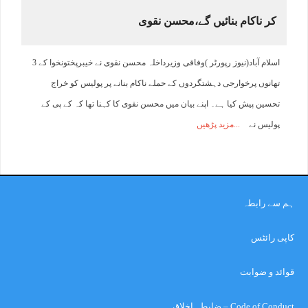
کر ناکام بنائیں گے،محسن نقوی
اسلام آباد(نیوز رپورٹر )وفاقی وزیرداخلہ محسن نقوی نے خیبرپختونخوا کے 3
تھانوں پرخوارجی دہشتگردوں کے حملے ناکام بنانے پر پولیس کو خراج
تحسین پیش کیا ہے۔ اپنے بیان میں محسن نقوی کا کہنا تھا کہ کے پی کے
پولیس نے
مزید پڑھیں
ہم سے رابطہ
کاپی رائٹس
قوائد و ضوابت
Code of Conduct – ضابطہ اخلاق