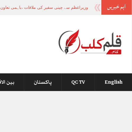
اہم خبریں
وزیراعظم سے چینی سفیر کی ملاقات ،باہمی تعاون او
English
QC TV
پاکستان
بین الا