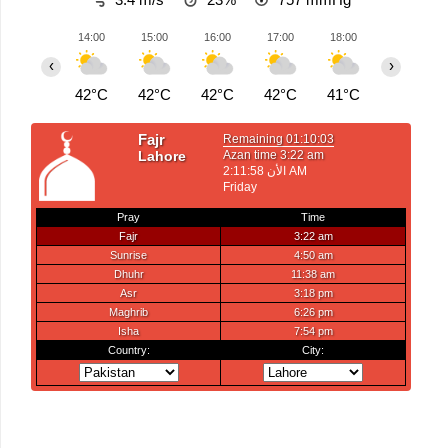
14:00
15:00
16:00
17:00
18:00
19:00
‹
›
42°C
42°C
42°C
42°C
41°C
41°C