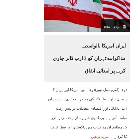
03:00
04:00
05:00
06:00
07:00
08:00
09:00
1
جولائ 1, 2026
36°C
35°C
34°C
33°C
34°C
35°C
37°C
3
ایران امریکا بالواسطہ
مذاکرات،تہران کو 3 ارب ڈالر جاری
کرنے پر ابتدائی اتفاق
دوحہ(انٹرنیشنل نیوز)دوحہ میں امریکا اور ایران کے
درمیان بالواسطہ تکنیکی مذاکرات جاری ہیں، جہاں
اہم علاقائی اور اقتصادی معاملات پر پیش رفت
سامنے آئی ہے۔برطانوی خبر رساں ایجنسی رائٹرز
کے مطابق ان مذاکرات میں پاکستان اور قطر ثالث
کا کردار
مزید پڑھیں