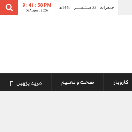
9 : 41 : 58 PM
جمعرات،
22
صــَــفــَــر،
1448ھ
06 August, 2026
کاروبار
صحت و تعلیم
مزید پڑھیں