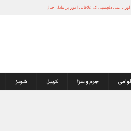
ر باہمی دلچسپی کے علاقائی امور پر تبادلہ خیال
قوامی
جرم و سزا
کھیل
شوبز