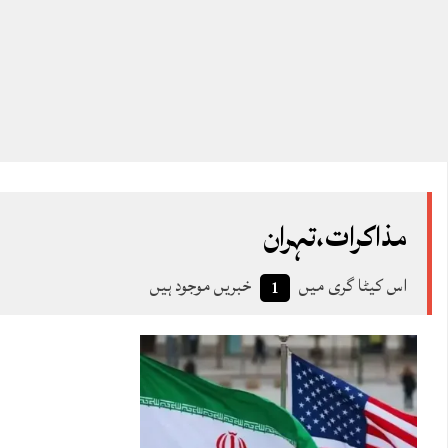
مذاکرات،تہران
اس کیٹا گری میں
خبریں موجود ہیں
1