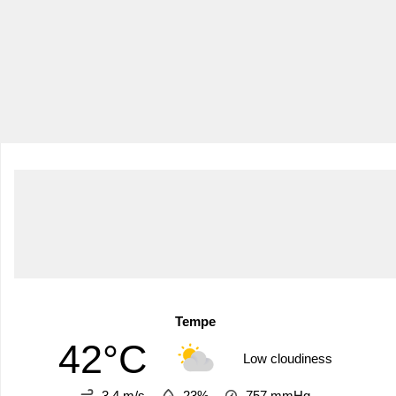
Tempe
42°C
Low cloudiness
3.4 m/s
23%
757
mmHg