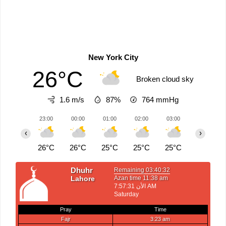
New York City
26°C
Broken cloud sky
1.6 m/s
87%
764
mmHg
23:00
00:00
01:00
02:00
03:00
04:00
‹
›
26°C
26°C
25°C
25°C
25°C
25°C