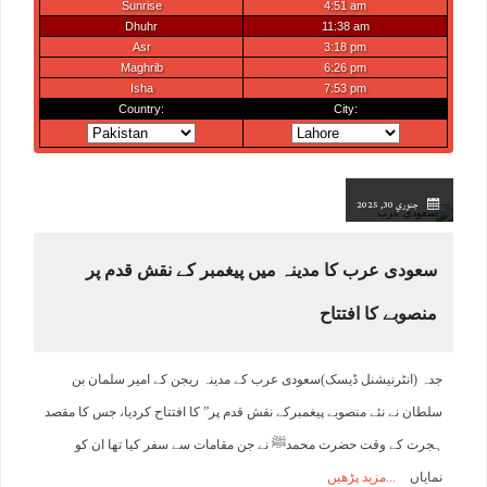
جنوري 30, 2025
سعودی عرب کا مدینہ میں پیغمبر کے نقش قدم پر
منصوبے کا افتتاح
جدہ (انٹرنیشنل ڈیسک)سعودی عرب کے مدینہ ریجن کے امیر سلمان بن
سلطان نے نئے منصوبے پیغمبرکے نقش قدم پر” کا افتتاح کردیا، جس کا مقصد
ہجرت کے وقت حضرت محمدﷺ نے جن مقامات سے سفر کیا تھا ان کو
نمایاں
مزید پڑھیں