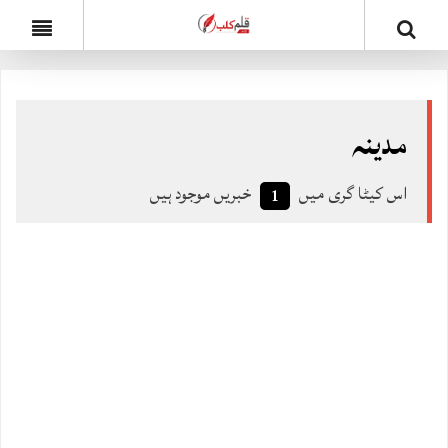
مدینہ
اس کیٹا گری میں
خبریں موجود ہیں
1