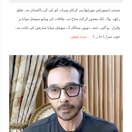
ممبئی (سپورٹس نیوز)بھارتی کرکٹر ویرات کوہلی کی پاکستان سے تعلق
رکھنے والے ایک معذور کرکٹ مداح سے ملاقات کی ویڈیو سوشل میڈیا پر
وائرل ہو گئی، جسے دونوں ممالک کے سوشل میڈیا صارفین کی جانب سے
خوب سراہا جا رہا
مزید پڑھیں