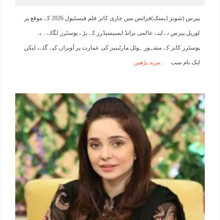
پیرس (شوبز ڈیسک)فرانس میں جاری کانز فلم فیسٹیول 2026 کے موقع پر
لوریل پیرس نے اپنے عالمی برانڈ ایمبیسیڈرز کے بڑے پوسٹرز لگائے۔ یہ
پوسٹرز کانز کے مشہور ہوٹل مارٹینیز کی عمارت پر آویزاں کیے گئے، لیکن
ایک نام سب
مزید پڑھیں