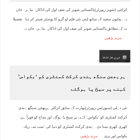
کراچی (شوبز رپورٹر)پاکستانی شوبز کی صف اول کی اداکارہ ماہرہ خان
نے ہمایوں سعید کے ساتھ اپنی نئی فلم لو گرو کا پوسٹر شیئر کر دیا۔ تفصیلا
ت کے مطابق پاکستانی شوبز کی صف اول کی اداکارہ ماہرہ خان نے
مزید پڑھیں
فروری 26, 2025
ہربھجن سنگھ ہندی کرکٹ کمنٹری کو ‘بکواس’
کہنے پر سیخ پا ہوگئے
نئی دہلی (سپورٹس رپورٹر)بھارت کے سابق کرکٹر ہربھجن سنگھ ہندی
کرکٹ کمنٹری کو ‘بکواس’ کہنے پر سیخ پا ہوگئے اور مداح کو فوراً ہی
کھری کھری سنا دی۔ ہندی کرکٹ کمنٹری کو دنیا کی ‘سب سے زیادہ
بکواس اور بری
مزید پڑھیں