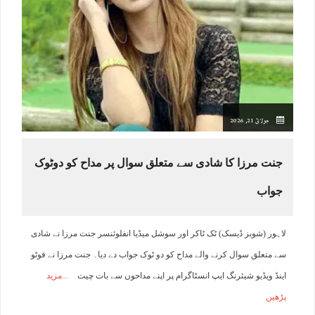
جولائ 21, 2026
جنت مرزا کا شادی سے متعلق سوال پر مداح کو دوٹوک
جواب
لاہور (شوبز ڈیسک) ٹک ٹاکر اور سوشل میڈیا انفلوئنسر جنت مرزا نے شادی
سے متعلق سوال کرنے والے مداح کو دو ٹوک جواب دے دیا۔ جنت مرزا نے فوٹو
اینڈ ویڈیو شیئرنگ ایپ انسٹاگرام پر اپنے مداحوں سے بات چیت
مزید
پڑھیں