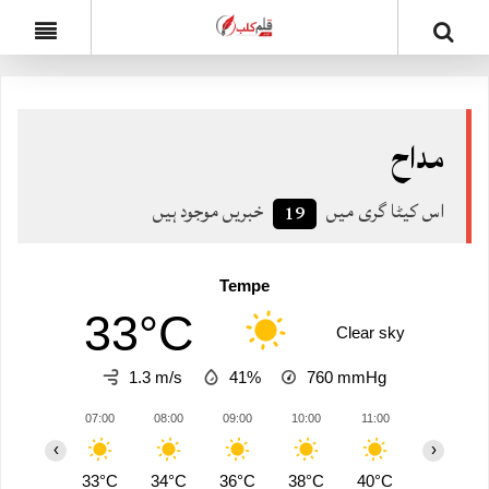
مداح
اس کیٹا گری میں
خبریں موجود ہیں
19
Tempe
33°C
Clear sky
1.3 m/s
41%
760
mmHg
07:00
08:00
09:00
10:00
11:00
12:00
‹
›
33°C
34°C
36°C
38°C
40°C
41°C