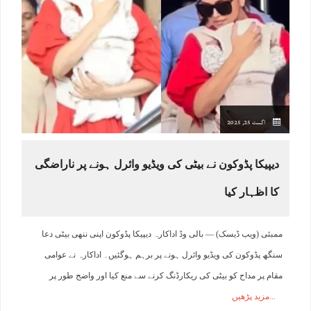
اگست 25, 2025
دیپیکا پڈوکون نے بیٹی کی ویڈیو وائرل ہونے پر ناراضگی
کا اظہار کیا
ممبئی (ویب ڈیسک) — بالی وڈ اداکارہ دیپیکا پڈوکون اپنی ننھی بیٹی دعا
سنگھ پڈوکون کی ویڈیو وائرل ہونے پر برہم ہوگئیں۔ اداکارہ نے عوامی
مقام پر مداح کو بیٹی کی ریکارڈنگ کرنے سے منع کیا اور واضح طور پر
مزید پڑھیں