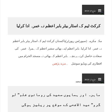
مارچ 9, 2025
کرکٹ ٹیم کے اسٹار بیٹر بابر اعظم نے عمرہ ادا کرلیا
مکہ مکرمہ (سپورٹس رپورٹر)پاکستان کرکٹ ٹیم کے اسٹار بیٹر بابر اعظم
نے عمرہ ادا کرلیا۔بابر اعظم اپنے بھائی سفیر اعظم کے ہمراہ عمرہ کی
سعادت حاصل کرنے پہنچے۔ بابر اعظم کے بھائی نے مسجد الحرام میں
افطاری کی ویڈیو سوشل
مزید پڑھیں
مارچ 1, 2025
ماہرہ اور ہمایوں سعید کی رومانوی فلم” لو
گرو” عید الاضحی کے موقع پر ریلیز ہوگی