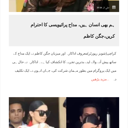
مئی 1, 2026
ہم بھی انسان ہیں، مداح پرائیویسی کا احترام
کریں،جگن کاظم
کراچی(شوبز رپورٹر)معروف اداکارہ اور میزبان جگن کاظم نے ایک مداح کے
ساتھ پیش آنے والے اپنے بدترین تجربے کا انکشاف کیا ہے۔ اداکارہ نے حال ہی
میں ایک پروگرام میں بطور مہمان شرکت کی، جہاں انہوں نے ایک تکلیف
دہ
مزید پڑھیں