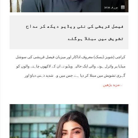
جون 4, 2026
فیصل قریشی کی نئی ویڈیو دیکھ کر مداح
تشویش میں مبتلا ہوگئے
کراچی (شوبز ڈیسک) معروف اداکار اور میزبان فیصل قریشی کی سوشل
میڈیا پر وائرل ہونے والی ایک حالیہ ویڈیو نے ان کے لاکھوں چاہنے والوں کو
گہری تشویش میں مبتلا کر دیا ہے، جس میں وہ شدید ذہنی دباﺅ اور
مزید پڑھیں