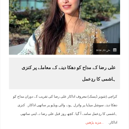
مئی 25, 2026
علی رضا کے مداح کو دھکا دینے کے معاملے پر کنزی
ہاشمی کا ردِعمل
کراچی (شوبز ڈیسک) معروف اداکار علی رضا کی تقریب کے دوران مداح کو
دھکا دیتے سوشل میڈیا پر وائرل ہونے والی ویڈیو پر ساتھی اداکارہ کنزی
ہاشمی کا ردِعمل سامنے آ گیا۔کچھ روز قبل علی رضا نے اپنی ساتھی
اداکارہ
مزید پڑھیں