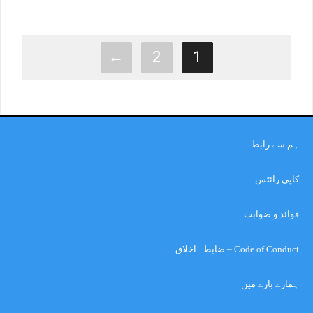
←
2
1
ہم سے رابطہ
کاپی رائٹس
قوائد و ضوابت
Code of Conduct – ضابطہ اخلاق
ہمارے بارے میں