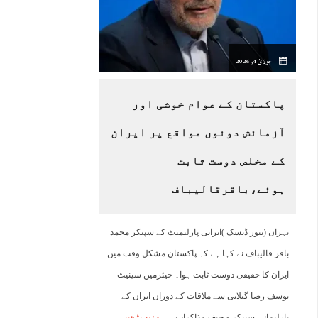
15:00
16:00
17:00
18:00
19:00
20:00
21:00
2
جولائ 4, 2026
32°C
33°C
33°C
28°C
26°C
25°C
25°C
2
پاکستان کے عوام خوشی اور
آزمائش دونوں مواقع پر ایران
کے مخلص دوست ثابت
ہوئے،باقرقالیباف
تہران (نیوز ڈیسک )ایرانی پارلیمنٹ کے سپیکر محمد
باقر قالیباف نے کہا ہے کہ پاکستان مشکل وقت میں
ایران کا حقیقی دوست ثابت ہوا۔ چیئرمین سینیٹ
یوسف رضا گیلانی سے ملاقات کے دوران ایران کے
پارلیمانی سپیکر و چیف مذاکرات
مزید پڑھیں