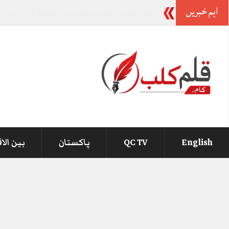
اہم خبریں
-
English
QC TV
پاکستان
بین الا