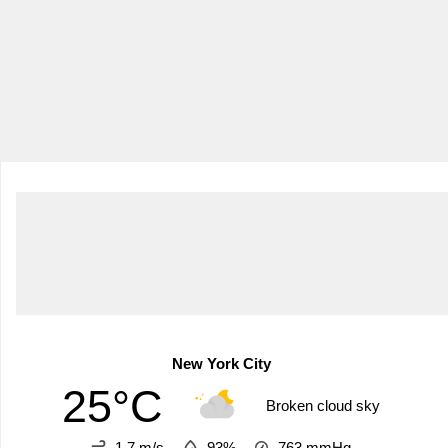
New York City
25°C
Broken cloud sky
1.7 m/s
93%
763
mmHg