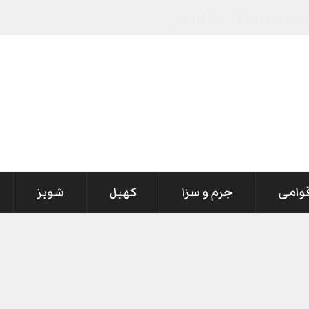
قوامی
جرم و سزا
کھیل
شوبز