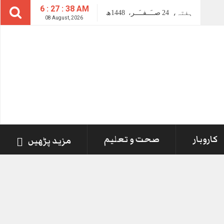
6 : 27 : 38 AM
ہفتہ،
24
صــَــفــَــر،
1448ھ
08 August, 2026
کاروبار
صحت و تعلیم
مزید پڑھیں