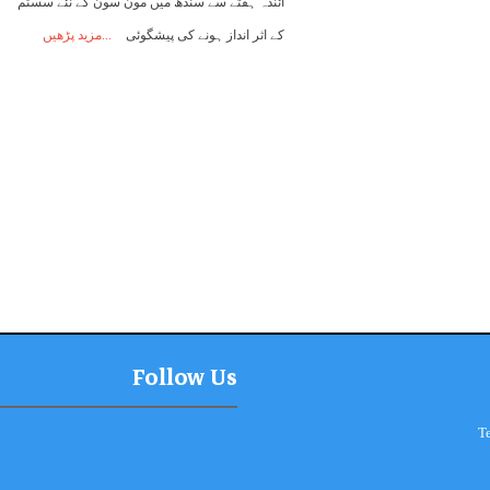
آئندہ ہفتے سے سندھ میں مون سون کے نئے سسٹم
کے اثر انداز ہونے کی پیشگوئی
مزید پڑھیں
Follow Us
T