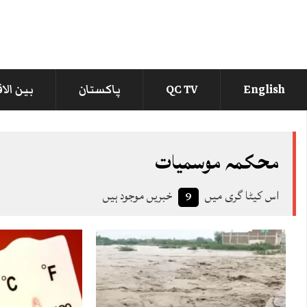
English
QC TV
پاکستان
بین الا
محکمہ موسمیات
اس کیٹا گری میں
خبریں موجود ہیں
9