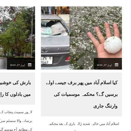
اپریل 17, 2025
اپریل 17, 2025
کیا اسلام آباد میں پھر برف جیسے اولے
بارش کی خوشبو 
برسیں گے؟ محکمہ موسمیات کی
میں بادلوں کا ر
وارننگ جاری
لاہور سمیت پنجاب کے
برسانے والا سسٹم سر
اسلام آباد میں حالیہ شدید ژالہ باری کے بعد محکمہ
کے مطابق آج موسم گرم