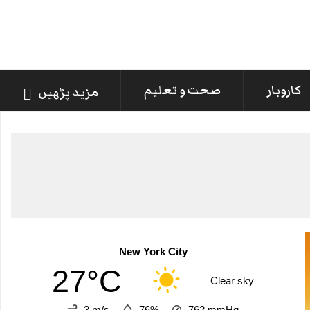
کاروبار
صحت و تعلیم
مزید پڑھیں
New York City
27°C
Clear sky
3 m/s
76%
762
mmHg