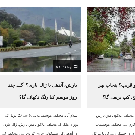
اپریل 15, 2025
قریب؟ پنجاب بھر
بارش، آندھی یا ژالہ باری؟ اگلے چند
اج، کب برسے گا؟
روز موسم کیا رنگ دکھائے گا؟
 مختلف علاقوں میں بارش
اسلام آباد: محکمہ موسمیات نے 16 سے 20 اپریل کے
گرم ہے۔ محکمہ موسمیات
دوران ملک کے مختلف علاقوں میں بارش، ژالہ باری
 اور خشک رہے گا، تاہم کل
اور آندھی کی پیشگوئی جاری کر دی ہے۔ محکمہ کے