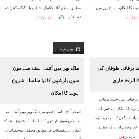
نے کا امکان ہے۔ لاہور میں
مطابق اسلام آباد، چکوال، جہلم، تلہ گنگ، گجرات،
ید پڑھیں
ٹوبہ ٹیک سنگھ
مزید پڑھیں
جولائ 14, 2023
د برفانی طوفان کی
ملک بھر میں آئندہ ہفتے سے مون
سون بارشوں کا نیا سلسلہ شروع
ہونے کا امکان
برطانیہ میں شدید برفانی
ہونے کا امکان ہے جس کے
اسلام آباد(نمائندہ خصوصی)ملک بھر میں آئندہ ہفتے
نتیجے میں محکمہ موسمیات نے 5 دن کے لیے ریڈ الرٹ
سے مون سون بارشوں کا نیا سلسلہ شروع ہونے کا
 خبر رساں ادارے کے مطابق
امکان ہے،تفصیلات کے مطابق محکمہ موسمیات نے
مزید پڑھیں