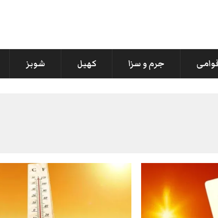
قوامی
جرم و سزا
کھیل
شوبز