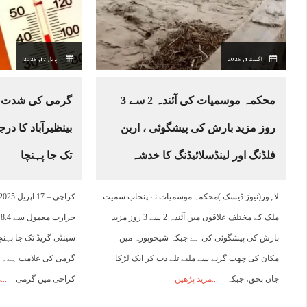
22:00
23:00
00:00
01:00
02:00
03:00
04:00
0
اگست 4, 2026
اپریل 17, 2025
29°C
27°C
27°C
26°C
25°C
24°C
24°C
2
محکمہ موسمیات کی آئندہ 2 سے 3
گرمی کی شدت ب
روز مزید بارش کی پیشگوئی ، اربن
فلڈنگ اور لینڈسلائیڈنگ کا خدشہ
تک جا پہنچا
لاہور(نیوز ڈیسک )محکمہ موسمیات نے پنجاب سمیت
ملک کے مختلف علاقوں میں آئندہ 2 سے 3 روز مزید
بارش کی پیشگوئی کی ہے جبکہ شیخوپورہ میں
سینٹی گریڈ تک جا پہنچ
مکان کی چھت گرنے سے ملبے تلے دب کر ایک لڑکا
گرمی کی علامت ہے۔ 
جاں بحق، جبکہ
مزید پڑھیں
کراچی میں گرمی
م