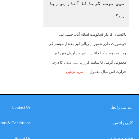
میں موسم گرما کا آغاز ہو رہا
ہے؟
پاکستان کا دارالحکومت اسلام آباد، جسے اپنے
خوبصورت طرز تعمیر، ہریالی اور معتدل موسم کی
وجہ سے پسند کیا جاتا ہے، اس بار اپریل میں غیر
معمولی گرمی کا سامنا کر رہا ہے۔ یہاں کا درجہ
حرارت اس سال معمول
مزید پڑھیں
ہم سے رابطہ
Contact Us
کاپی رائٹس
erms & Conditions
قوائد و ضوابت
About Us