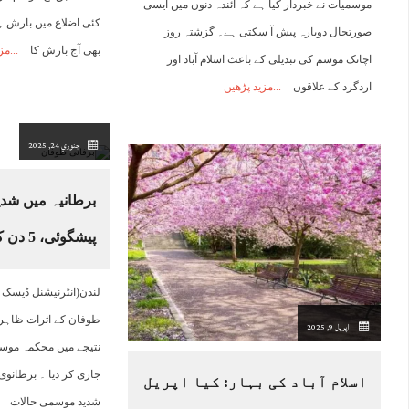
موسمیات نے خبردار کیا ہے کہ آئندہ دنوں میں ایسی
کئی اضلاع میں بارش ہو
صورتحال دوبارہ پیش آ سکتی ہے۔ گزشتہ روز
بھی آج بارش کا
مز
اچانک موسم کی تبدیلی کے باعث اسلام آباد اور
اردگرد کے علاقوں
مزید پڑھیں
جنوري 24, 2025
برطانیہ میں شدی
پیشگوئی، 5 دن کا الرٹ جاری
لندن(انٹرنیشنل ڈیسک )
طوفان کے اثرات ظاہر 
اپریل 9, 2025
جاری کر دیا ۔ برطانوی
اسلام آباد کی بہار: کیا اپریل
شدید موسمی حالات