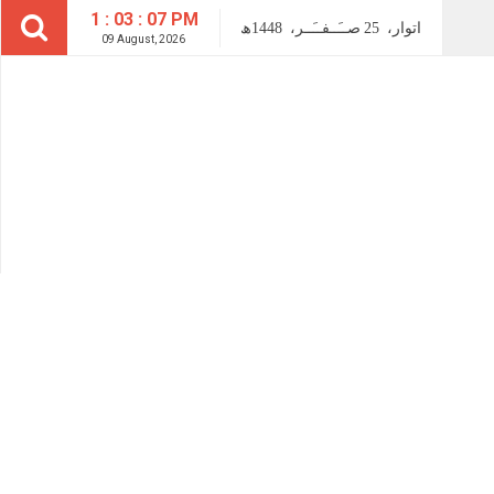
1 : 03 : 08 PM
اتوار،
25
صــَــفــَــر،
1448ھ
09 August, 2026