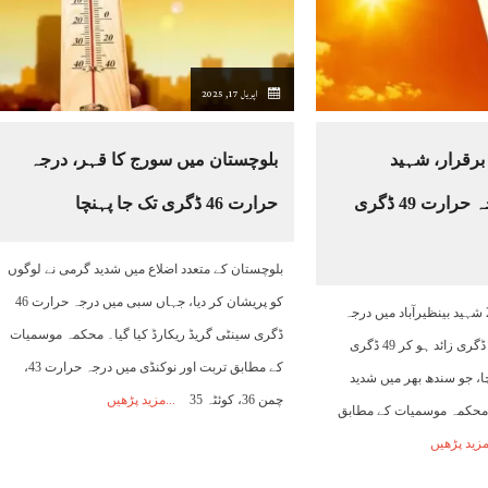
15:00
16:00
17:00
18:00
19:00
20:00
21:00
اپریل 17, 2025
33°C
33°C
33°C
33°C
32°C
30°C
29°C
رقرار، شہید
بلوچستان میں سورج کا قہر، درجہ
بینظیرآباد کا درجہ حرارت 49 ڈگری
حرارت 46 ڈگری تک جا پہنچا
بلوچستان کے متعدد اضلاع میں شدید گرمی نے لوگوں
کو پریشان کر دیا، جہاں سبی میں درجہ حرارت 46
کراچی – 17 اپریل 2025 شہید بینظیرآباد میں درجہ
ڈگری سینٹی گریڈ ریکارڈ کیا گیا۔ محکمہ موسمیات
حرارت معمول سے 8.4 ڈگری زائد ہو کر 49 ڈگری
کے مطابق تربت اور نوکنڈی میں درجہ حرارت 43،
ا، جو سندھ بھر میں شدید
چمن 36، کوئٹہ 35
مزید پڑھیں
محکمہ موسمیات کے مطابق
زید پڑھیں