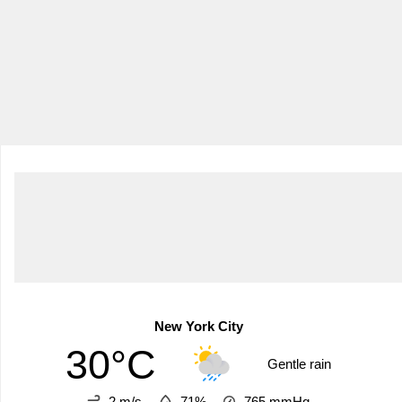
New York City
30°C
Gentle rain
2 m/s
71%
765
mmHg