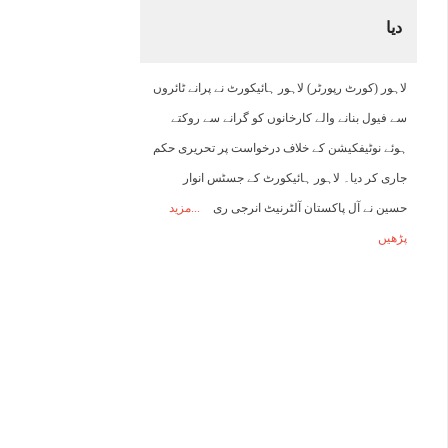
دیا
00:00
01:00
02:00
03:00
04:00
05:00
06:00
0
لاہور (کورٹ رپورٹر) لاہور ہائیکورٹ نے پرانے ٹائروں
26°C
25°C
25°C
24°C
24°C
24°C
23°C
2
سے فیول بنانے والے کارخانوں کو گرانے سے روکتے
ہوئے نوٹیفکیشن کے خلاف درخواست پر تحریری حکم
جاری کر دیا۔ لاہور ہائیکورٹ کے جسٹس انوار
حسین نے آل پاکستان آلٹرنیٹ انرجی ری
مزید
پڑھیں