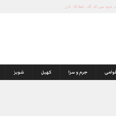
قوامی
جرم و سزا
کھیل
شوبز