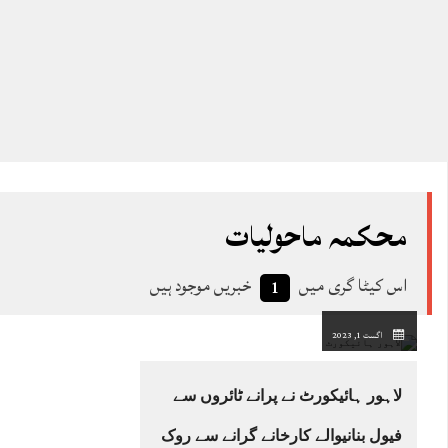
محکمہ ماحولیات
اس کیٹا گری میں
خبریں موجود ہیں
1
اگست 1, 2023
لاہور ہائیکورٹ نے پرانے ٹائروں سے
فیول بنانیوالے کارخانے گرانے سے روک