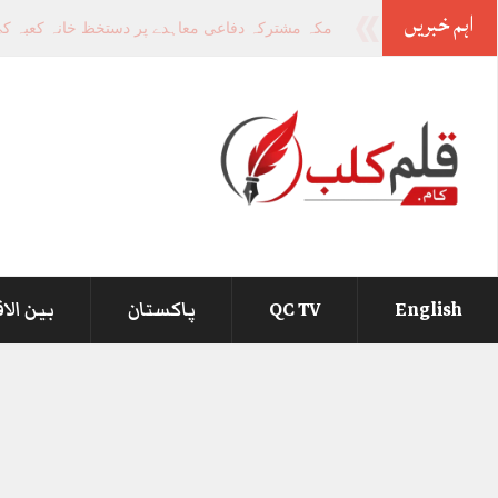
اہم خبریں
-
English
QC TV
پاکستان
بین الا