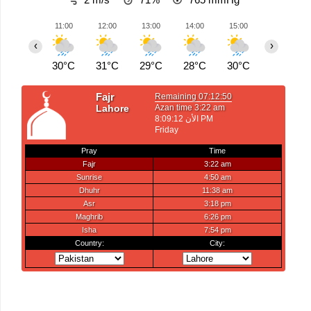
11:00
12:00
13:00
14:00
15:00
16:00
‹
›
30°C
31°C
29°C
28°C
30°C
29°C