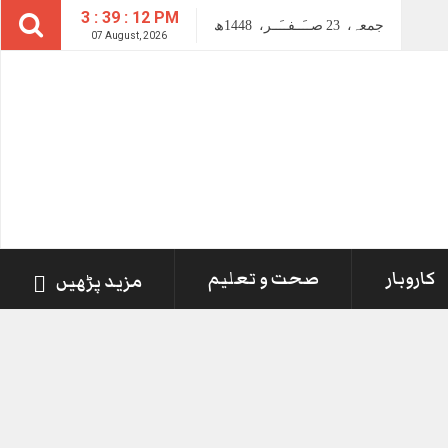
3 : 39 : 13 PM
جمعہ،
23
صــَــفــَــر،
1448ھ
07 August, 2026
کاروبار
صحت و تعلیم
مزید پڑھیں