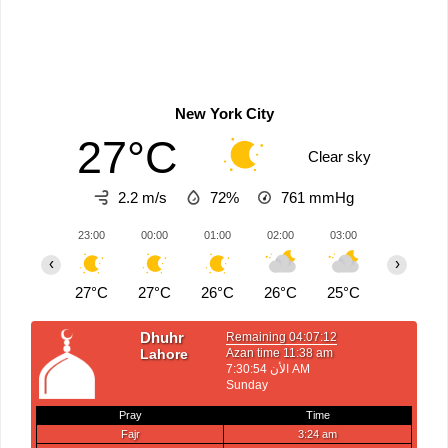
New York City
27°C
Clear sky
2.2 m/s
72%
761
mmHg
23:00
00:00
01:00
02:00
03:00
04:00
‹
›
27°C
27°C
26°C
26°C
25°C
25°C