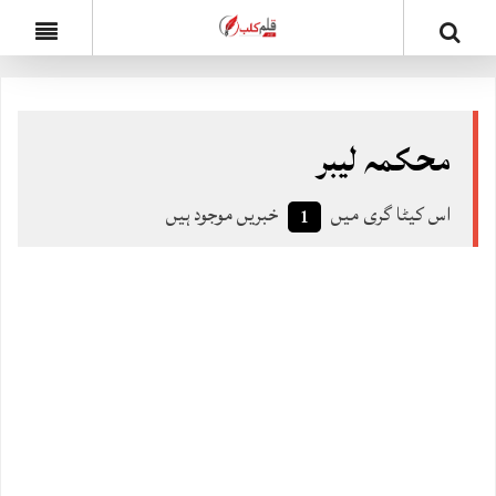
محکمہ لیبر
اس کیٹا گری میں
خبریں موجود ہیں
1