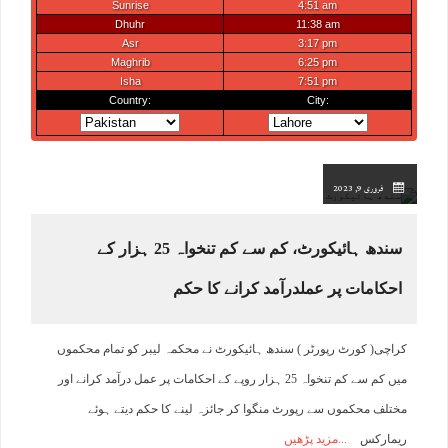
فروری 9, 2023
سندھ ہائیکورٹ، کم سے کم تنخواہ 25 ہزار کے
احکامات پر عملدرآمد کرانے کا حکم
کراچی( کورٹ رپورٹر ) سندھ ہائیکورٹ نے محکمہ لیبر کو تمام محکموں
میں کم سے کم تنخواہ 25 ہزار روپے کے احکامات پر عمل درآمد کرانے اور
مختلف محکموں سے رپورٹ منگوا کر جائزہ لینے کا حکم دیتے ہوئے
ریمارکس
مزید پڑھیں