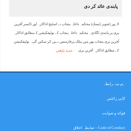
پابندی عائد کر دی
لاہور (شوبز ڈیسک) محکمہ داخلہ پنجاب نے اسٹیج اداکارہ اور ڈانسر آفرین
پری پر پابندی لگادی۔ محکمہ داخلہ پنجاب کے نوٹیفکیشن کےمطابق اداکارہ
آفرین پری پنجاب بھر میں پبلک پرفارمنس نہیں کر سکیں گی۔ نوٹیفکیشن
کے مطابق اداکارہ آفرین پری
مزید پڑھیں
ہم سے رابطہ
کاپی رائٹس
قوائد و ضوابت
Code of Conduct – ضابطہ اخلاق