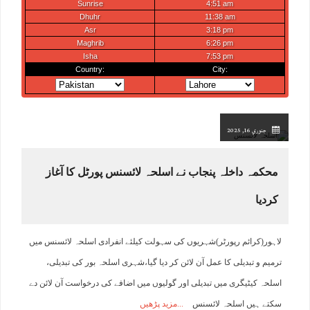
جنوري 16, 2025
محکمہ داخلہ پنجاب نے اسلحہ لائسنس پورٹل کا آغاز
کردیا
لاہور(کرائم رپورٹر)شہریوں کی سہولت کیلئے انفرادی اسلحہ لائسنس میں
ترمیم و تبدیلی کا عمل آن لائن کر دیا گیا،شہری اسلحہ بور کی تبدیلی،
اسلحہ کیٹیگری میں تبدیلی اور گولیوں میں اضافے کی درخواست آن لائن دے
سکتے ہیں اسلحہ لائسنس
مزید پڑھیں