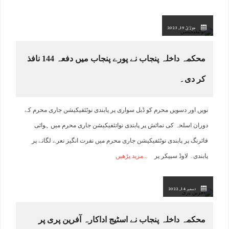
جولائ 19, 2023
محکمہ داخلہ پنجاب نے پورے پنجاب میں دفعہ 144 نافذ
کر دی۔
نویں اور دسویں محرم کو ڈبل سواری پر پابندی نوٹئفیکیشن جاری محرم کے
دوران اسلحہ کی نمائش پر پابندی نواتئفیکیشن جاری محرم میں ہوائی
فائرنگ پر پابندی نوٹئفیکیشن جاری محرم میں نفرت انگیز نعرے لگانے پر
پابندی۔ لاوڈ سپیکر پر
مزید پڑھیں
دسمبر 14, 2022
محکمہ داخلہ پنجاب نے اسٹیج اداکارہ آفرین پری پر