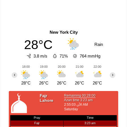
New York City
28°C
Rain
3.8 m/s
71%
764
mmHg
18:00
19:00
20:00
21:00
22:00
23:00
‹
›
28°C
26°C
26°C
26°C
26°C
26°C