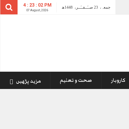
4 : 23 : 03 PM
جمعہ،
23
صــَــفــَــر،
1448ھ
07 August, 2026
کاروبار
صحت و تعلیم
مزید پڑھیں