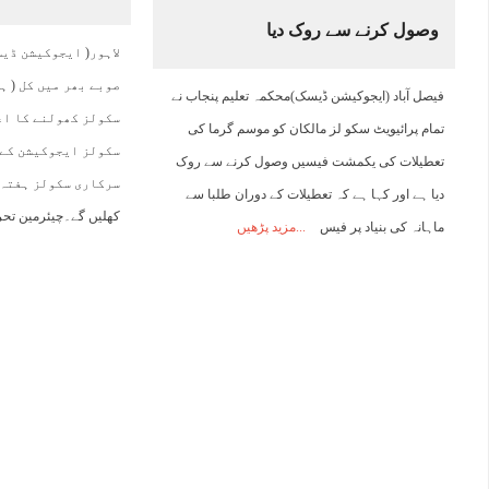
وصول کرنے سے روک دیا
01:00
02:00
03:00
04:00
05:00
06:00
07:00
0
لاہور( ایجوکیشن ڈی
صوبے بھر میں کل ( ہ
فیصل آباد (ایجوکیشن ڈیسک)محکمہ تعلیم پنجاب نے
25°C
25°C
25°C
24°C
24°C
24°C
24°C
2
سکولز کھولنے کا اعل
تمام پرائیویٹ سکو لز مالکان کو موسم گرما کی
سکولز ایجوکیشن کے 
تعطیلات کی یکمشت فیسیں وصول کرنے سے روک
دیا ہے اور کہا ہے کہ تعطیلات کے دوران طلبا سے
کھلیں گے۔چیئرمین تح
ماہانہ کی بنیاد پر فیس
مزید پڑھیں