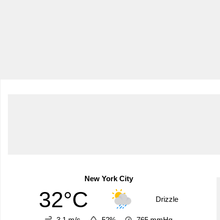
New York City
32°C
Drizzle
3.1 m/s
52%
765
mmHg