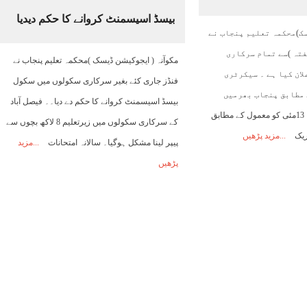
بیسڈ اسیسمنٹ کروانے کا حکم دیدیا
18:00
19:00
20:00
21:00
22:00
23:00
00:00
سک)محکمہ تعلیم پنجاب نے
فتہ )سے تمام سرکاری
مکوآنہ ( ایجوکیشن ڈیسک )محکمہ تعلیم پنجاب نے
28°C
26°C
26°C
26°C
26°C
26°C
25°C
ان کیا ہے ۔ سیکرٹری
فنڈز جاری کئے بغیر سرکاری سکولوں میں سکول
مطابق پنجاب بھرمیں
بیسڈ اسیسمنٹ کروانے کا حکم دے دیا۔۔ فیصل آباد
سرکاری سکولز ہفتہ 13مئی کو معمول کے مطابق
کے سرکاری سکولوں میں زیرتعلیم 8 لاکھ بچوں سے
ریک
مزید پڑھیں
پیپر لینا مشکل ہوگیا۔ سالانہ امتحانات
مزید
پڑھیں