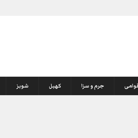
قوامی
جرم و سزا
کھیل
شوبز