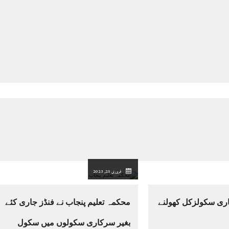
فروری 25, 2023
ری سکولزکل کھولنے
محکمہ تعلیم پنجاب نے فنڈز جاری کئے
بغیر سرکاری سکولوں میں سکول