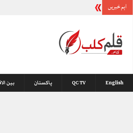
اہم خبریں
-
English
QC TV
پاکستان
بین الا