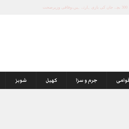
قوامی
جرم و سزا
کھیل
شوبز