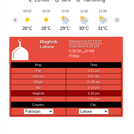
08:00
09:00
10:00
11:00
12:00
13:00
‹
›
26°C
28°C
29°C
30°C
31°C
29°C