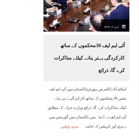
21:00
22:00
23:00
00:00
01:00
02:00
03:00
0
اپریل 5, 2025
27°C
27°C
26°C
26°C
25°C
25°C
24°C
2
آئی ایم ایف 30محکموں کے ساتھ
کارکردگی بہتر بنانے کیلئے مذاکرات
کرے گا، ذرائع
اسلام آباد (کامرس رپورٹر)پاکستان میں آئی ایم ایف
مشن 30 محکموں کے ساتھ کارکردگی بہتر بنانے
کیلئے مذاکرات کرے گا۔ذرائع وزارت خزانہ کے مطابق
آئی ایم ایف نے 2 ماہ میں پاکستان میں گورننس میں
بہتری اور کرپشن کے خاتمے
مزید پڑھیں