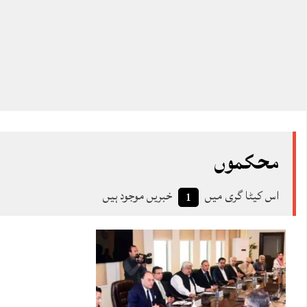
محکموں
اس کیٹا گری میں
خبریں موجود ہیں
1