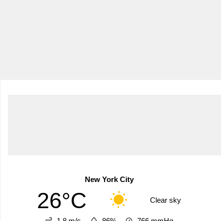
New York City
26°C
Clear sky
1.8 m/s
86%
766
mmHg