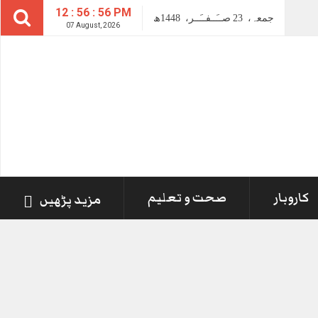
12 : 56 : 56 PM
جمعہ،
23
صــَــفــَــر،
1448ھ
07 August, 2026
کاروبار
صحت و تعلیم
مزید پڑھیں