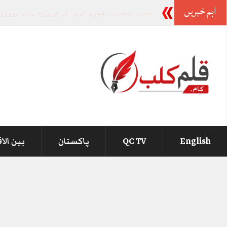
اہم خبریں
-
English
QC TV
پاکستان
بین الا