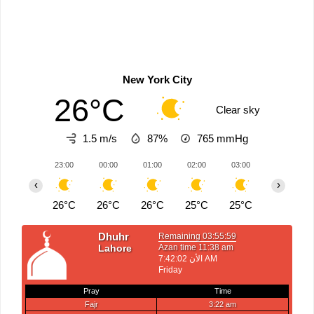
New York City
26°C
Clear sky
1.5 m/s
87%
765
mmHg
23:00
00:00
01:00
02:00
03:00
04:00
‹
›
26°C
26°C
26°C
25°C
25°C
25°C