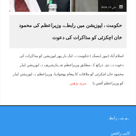
مئی 11, 2026
حکومت ، اپوزیشن میں رابطے، وزیراعظم کی محمود
خان اچکزئی کو مذاکرات کی دعوت
اسلام آباد (نیوز ڈیسک ) حکومت نے ایک بار پھر اپوزیشن کو مذاکرات کی
دعوت دے دی۔ذرائع کے مطابق وزیراعظم شہبازشریف نے اپوزیشن لیڈر
محمود خان اچکزئی کو ملاقات کا پیغام بھجوادیا، وزیراعظم نے اپوزیشن لیڈر
کو وزیراعظم آفس یا
مزید پڑھیں
ہم سے رابطہ
کاپی رائٹس