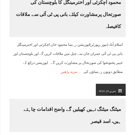
محمود اچکزئی اور اخترمینگل کا بلوچستان کی
صورتحال پرمشاورت کیلئے بانی پی ٹی آئی سے ملاقات
کافیصلہ
اسلام آباد (نیوز رپورٹر)اپوزیشن رہنما محمود خان اچکزئی اور اخترمینگل
بانی پی ٹی آئی عمران خان سے جیل میں ملاقات کریں گے اور بلوچستان اور
خیبر پختونخوا کی صورتحال پر مشاورت کریں گے۔ اپوزیشن ذرائع کے
مطابق دونوں رہنماﺅں کی
مزید پڑھیں
جنوري 25, 2025
میٹنگ میٹنگ نہیں کھیلیں گے واضح اقدامات چاہتے
ہیں، اسد قیصر