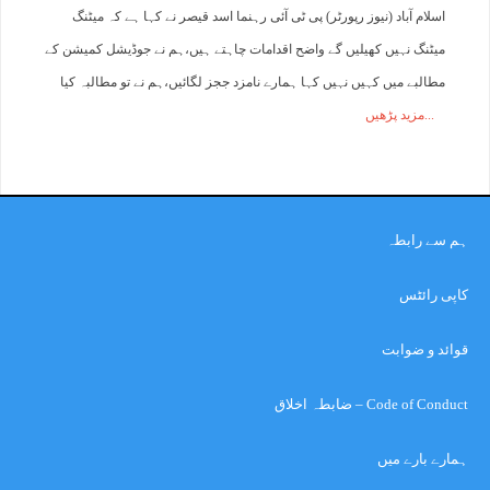
اسلام آباد (نیوز رپورٹر) پی ٹی آئی رہنما اسد قیصر نے کہا ہے کہ میٹنگ
میٹنگ نہیں کھیلیں گے واضح اقدامات چاہتے ہیں،ہم نے جوڈیشل کمیشن کے
مطالبے میں کہیں نہیں کہا ہمارے نامزد ججز لگائیں،ہم نے تو مطالبہ کیا
مزید پڑھیں
ہم سے رابطہ
کاپی رائٹس
قوائد و ضوابت
Code of Conduct – ضابطہ اخلاق
ہمارے بارے میں