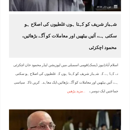
جون 13, 2026
شہباز شریف کو کہتا ہوں غلطیوں کی اصلاح ہو
سکتی ہے، آئیں بیٹھیں اور معاملات کو آگے بڑھائیں،
محمود اچکزئی
اسلام آباد(نیوز ڈیسک)قومی اسمبلی میں اپوزیشن لیڈر محمود خان اچکزئی
نے کہا ہے کہ شہباز شریف کو کہتا ہوں کہ غلطیوں کی اصلاح ہو سکتی
ہے، آئیں بیٹھیں اور معاملات کو آگے بڑھائیں،ایک معاہدہ کریں تاکہ سیاسی
جماعتیں ایک دوسرے
مزید پڑھیں