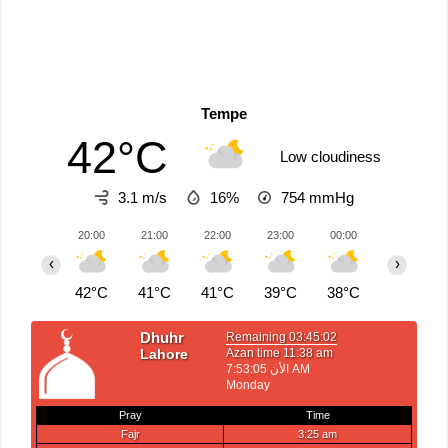
Tempe
42°C
Low cloudiness
3.1 m/s
16%
754
mmHg
20:00
21:00
22:00
23:00
00:00
01:00
‹
›
42°C
41°C
41°C
39°C
38°C
37°C