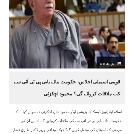
مئی 15, 2026
قومی اسمبلی اجلاس، حکومت بتائے بانی پی ٹی آئی سے
کب ملاقات کروائے گی؟ محمود اچکزئی
اسلام آباد(نیوز ڈیسک) اپوزیشن لیڈر محمود خان اچکزئی نے سوال کیا ہےکہ
حکومت بتائے بانی پی ٹی آئی سے کب ملاقات کروائیں گے، انہیں ان کی
مرضی کے اسپتال کب منتقل کریں گے؟ جبکہ وفاقی وزیر ڈاکٹر طارق فضل