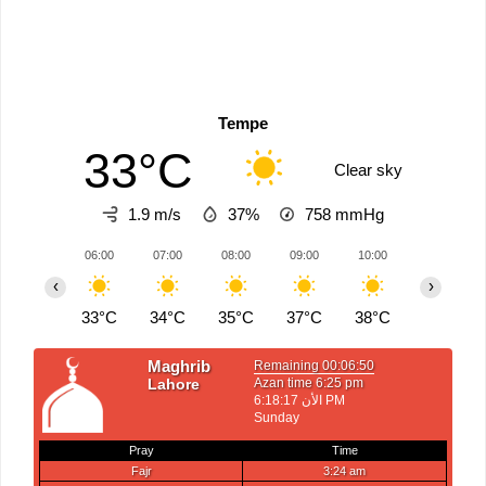
Tempe
33°C
Clear sky
1.9 m/s
37%
758
mmHg
06:00
07:00
08:00
09:00
10:00
11:00
‹
›
33°C
34°C
35°C
37°C
38°C
39°C