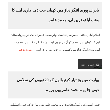
بابر نے پوری اننگز دباؤ میں کھیلی جب ذمہ داری لینے کا
وقت آیا تو نہیں لی، محمد عامر
اسلام آباد (نمائندہ خصوصی) فاسٹ بولر محمد عامر نے ایک بار پھر پاکستان
ٹیم کے کپتان بابر اعظم کو آڑے ہاتھوں لیتے ہوئے کہا ہے کہ بابر اعظم نے
اپنی پوری اننگز دباؤ میں کھیلی اور جب ذمہ داری لینے
مزید پڑھیں
اکتوبر 10, 2023
بھارت میں پچ تیار کرنیوالوں کو 20 توپوں کی سلامی
دینی چاہیے،محمد عامر بھی برہم
چنئی (سپورٹس ڈیسک)فاسٹ بولر محمد عامر بھی بھارت کے چنئی اسٹیڈیم