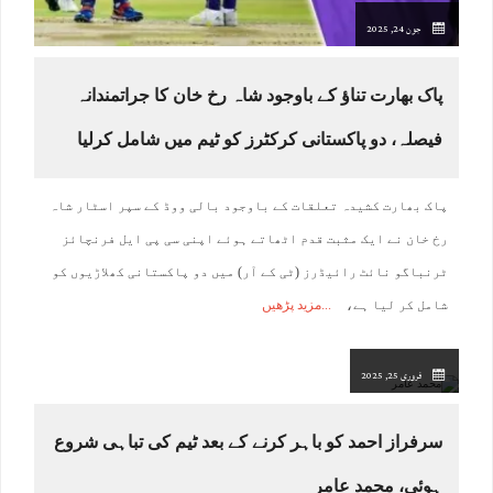
جون 24, 2025
پاک بھارت تناؤ کے باوجود شاہ رخ خان کا جراتمندانہ
فیصلہ، دو پاکستانی کرکٹرز کو ٹیم میں شامل کرلیا
پاک بھارت کشیدہ تعلقات کے باوجود بالی ووڈ کے سپر اسٹار شاہ
رخ خان نے ایک مثبت قدم اٹھاتے ہوئے اپنی سی پی ایل فرنچائز
ٹرنباگو نائٹ رائیڈرز (ٹی کے آر) میں دو پاکستانی کھلاڑیوں کو
شامل کر لیا ہے،
مزید پڑھیں
فروری 25, 2025
سرفراز احمد کو باہر کرنے کے بعد ٹیم کی تباہی شروع
ہوئی، محمد عامر