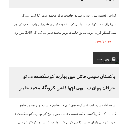
کراچی (سپورٹس رپورٹر)سابق فاسٹ بولر محمد عامر کا کہنا ہے کہ
سرفراز احمد کو ٹیم سے باہر کرنے کے بعد تباہی شروع ہوئی۔ نجی ٹی وی
سے گفتگو کرتے ہوئے سابق فاسٹ بولر محمدعامر نے کہا کہ 2019 میں رن
مزید پڑھیں
نومبر 3, 2023
پاکستان سیمی فائنل میں بھارت کو شکست دے تو
عرفان پٹھان سے بھی اچھا ڈانس کرونگا، محمد عامر
اسلام آباد (سپورٹس ڈیسک)قومی ٹیم کے سابق فاسٹ بولر محمد عامر نے
کہا ہے کہ اگر پاکستان ٹیم سیمی فائنل میں پہنچ کر بھارت کو شکست دے
تو وہ عرفان پٹھان جیسا ڈانس کریں گے۔بھارت کے سابق کرکٹر عرفان