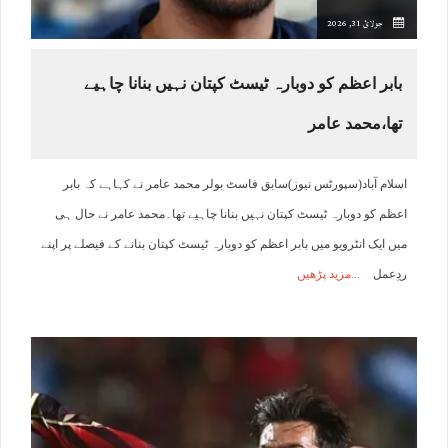
جولائ 31, 2026
بابر اعظم کو دوبارہ ٹیسٹ کپتان نہیں بنانا چاہیے
تھا،محمد عامر
اسلام آباد(سپورٹس نیوز)سابق فاسٹ بولر محمد عامر نے کہاہے کہ بابر
اعظم کو دوبارہ ٹیسٹ کپتان نہیں بنانا چاہیے تھا۔محمد عامر نے حال ہی
میں ایک انٹرویو میں بابر اعظم کو دوبارہ ٹیسٹ کپتان بنانے کے فیصلے پر اپنے
ردِعمل
مزید پڑھیں