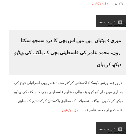
پٹھان
مزید پڑھیں
اکتوبر 24, 2023
میری 3 بیٹیاں ہیں میں اس بچی کا درد سمجھ سکتا
ہوں، محمد عامر کی فلسطینی بچی کے بلکنے کی ویڈیو
دیکھ کر بیان
لاہور (سپورٹس ڈیسک)پاکستانی کرکٹر محمد عامر بھی اسرائیلی فوج کی
بمباری میں ماں کو کھودینے والی مظلوم فلسطینی بچی کے بلکنے کی ویڈیو
دیکھ کر دکھی ہوگئے۔ تفصیلات کے مطابق پاکستان کرکٹ ٹیم کے سابق
فاسٹ بولر محمد عامر نے
مزید پڑھیں
اکتوبر 16, 2023