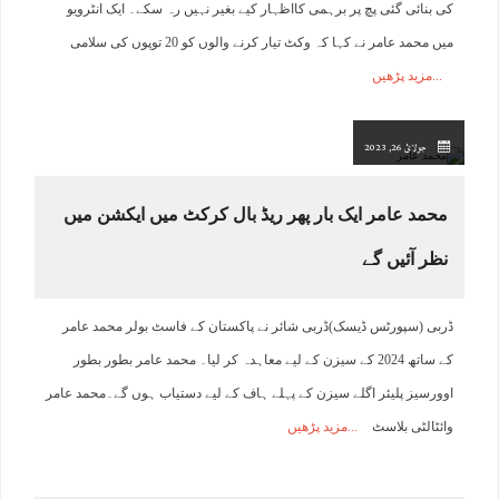
کی بنائی گئی پچ پر برہمی کااظہار کیے بغیر نہیں رہ سکے۔ ایک انٹرویو
میں محمد عامر نے کہا کہ وکٹ تیار کرنے والوں کو 20 توپوں کی سلامی
مزید پڑھیں
جولائ 26, 2023
محمد عامر ایک بار پھر ریڈ بال کرکٹ میں ایکشن میں
نظر آئیں گے
ڈربی (سپورٹس ڈیسک)ڈربی شائر نے پاکستان کے فاسٹ بولر محمد عامر
کے ساتھ 2024 کے سیزن کے لیے معاہدہ کر لیا۔ محمد عامر بطور بطور
اوورسیز پلیئر اگلے سیزن کے پہلے ہاف کے لیے دستیاب ہوں گے۔محمد عامر
وائٹالٹی بلاسٹ
مزید پڑھیں