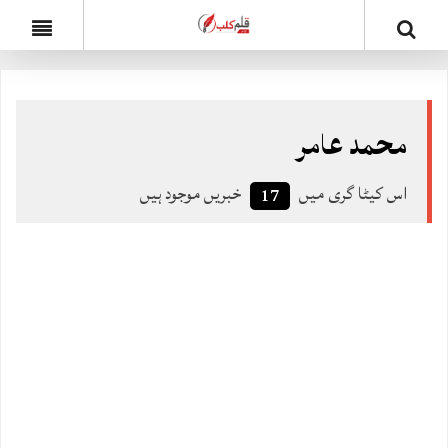
محمد عامر
اس کیٹا گری میں
خبریں موجود ہیں
17