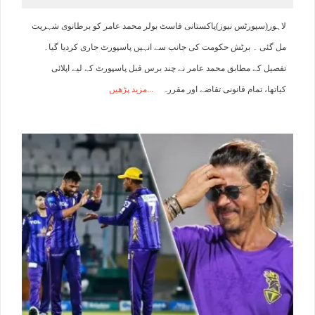
لاہور(سپورٹس نیوز)پاکستانی فاسٹ بولر محمد عامر کو برطانوی شہریت
مل گئی ۔ برٹش حکومت کی جانب سے انہیں پاسپورٹ جاری کردیا گیا۔
تفصیل کے مطابق محمد عامر نے چند برس قبل پاسپورٹ کے لیے اپلائی
کیاتھا، تمام قانونی تقاضے اور مقررہ
مزید پڑھیں