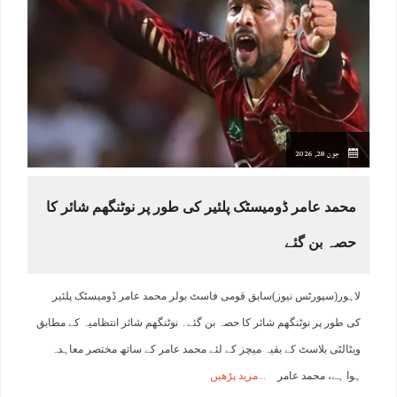
جون 28, 2026
محمد عامر ڈومیسٹک پلئیر کی طور پر نوٹنگھم شائر کا
حصہ بن گئے
لاہور(سپورٹس نیوز)سابق قومی فاسٹ بولر محمد عامر ڈومیسٹک پلئیر
کی طور پر نوٹنگھم شائر کا حصہ بن گئے۔ نوٹنگھم شائر انتظامیہ کے مطابق
ویٹالٹی بلاسٹ کے بقیہ میچز کے لئے محمد عامر کے ساتھ مختصر معاہدہ
ہوا ہے، محمد عامر
مزید پڑھیں